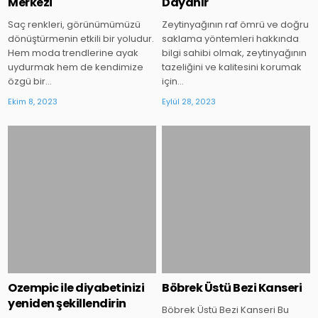
Merkezi
Dayanır
Saç renkleri, görünümümüzü
Zeytinyağının raf ömrü ve doğru
dönüştürmenin etkili bir yoludur.
saklama yöntemleri hakkında
Hem moda trendlerine ayak
bilgi sahibi olmak, zeytinyağının
uydurmak hem de kendimize
tazeliğini ve kalitesini korumak
özgü bir…
için…
Ekim 8, 2023
Eylül 28, 2023
Posted
Posted
in
in
Ozempic ile diyabetinizi
Böbrek Üstü Bezi Kanseri
yeniden şekillendirin
Böbrek Üstü Bezi Kanseri Bu