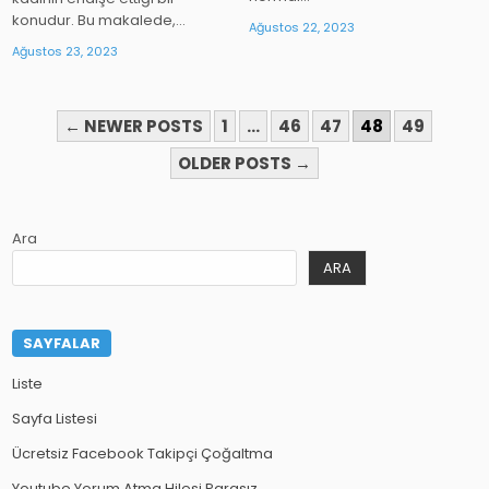
konudur. Bu makalede,…
Ağustos 22, 2023
Ağustos 23, 2023
YAZI
← NEWER POSTS
1
…
46
47
48
49
SAYFALAMASI
OLDER POSTS →
Ara
ARA
SAYFALAR
Liste
Sayfa Listesi
Ücretsiz Facebook Takipçi Çoğaltma
Youtube Yorum Atma Hilesi Parasız