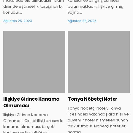
makalede ele alınacaktır. İslam
konular ve bir giriş cümlesi
dininde eşcinsellik, tartışmalı bir
bulunmaktadır. İlişkiye girmiş
konudur…
vajina…
Ağustos 25, 2023
Ağustos 24, 2023
Posted
Posted
in
in
Ilişkiye Girince Kanama
Tonya Nöbetçi Noter
Olmaması
Tonya Nöbetçi Noter, Tonya
ilçesindeki vatandaşlara hızlı ve
Ilişkiye Girince Kanama
güvenilir noter hizmetleri sunan
Olmaması Cinsel ilişki sırasında
bir kurumdur. Nöbetçi noterler,
kanama olmaması, birçok
normal…
kadının endişe ettiği bir