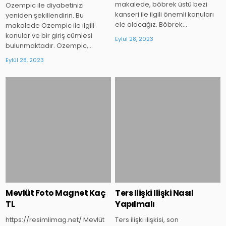
makalede, böbrek üstü bezi
Ozempic ile diyabetinizi
kanseri ile ilgili önemli konuları
yeniden şekillendirin. Bu
ele alacağız. Böbrek…
makalede Ozempic ile ilgili
konular ve bir giriş cümlesi
Eylül 28, 2023
bulunmaktadır. Ozempic,…
Eylül 28, 2023
Posted
Posted
in
in
Mevlüt Foto Magnet Kaç
Ters Ilişki Ilişki Nasıl
TL
Yapılmalı
https://resimlimag.net/ Mevlüt
Ters ilişki ilişkisi, son