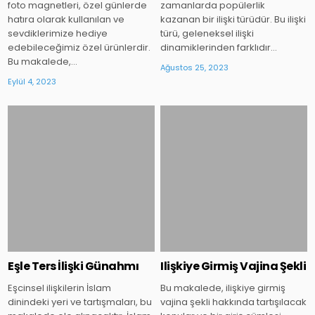
foto magnetleri, özel günlerde
zamanlarda popülerlik
hatıra olarak kullanılan ve
kazanan bir ilişki türüdür. Bu ilişki
sevdiklerimize hediye
türü, geleneksel ilişki
edebileceğimiz özel ürünlerdir.
dinamiklerinden farklıdır…
Bu makalede,…
Ağustos 25, 2023
Eylül 4, 2023
Posted
Posted
in
in
Eşle Ters İlişki Günahmı
Ilişkiye Girmiş Vajina Şekli
Eşcinsel ilişkilerin İslam
Bu makalede, ilişkiye girmiş
dinindeki yeri ve tartışmaları, bu
vajina şekli hakkında tartışılacak