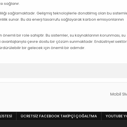
sı sağlanır.
iliği sağlamaktadır. Gelişmiş teknolojilerle donatılmış olan bu sistemle
mlilik sunar. Bu da enerji tasarrufu sağlayarak karbon emisyonlarının
n önemli bir role sahiptir. Bu sistemler, su kaynaklarının korunması, su
ibi avantajlarıyla çevre dostu bir çözüm sunmaktadır. Endüstriyel sektör
rdürülebilir bir gelecek için önemli bir adımdır.
Mobil S
LISTESI
ÜCRETSIZ FACEBOOK TAKIPÇI ÇOĞALTMA
YOUTUBE YO