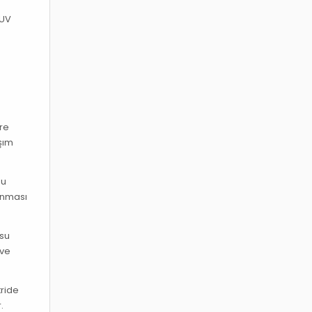
 UV
vre
aşım
Bu
runması
 su
 ve
tride
.