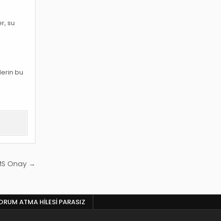
r, su
lerin bu
MS Onay →
RUM ATMA HILESI PARASIZ