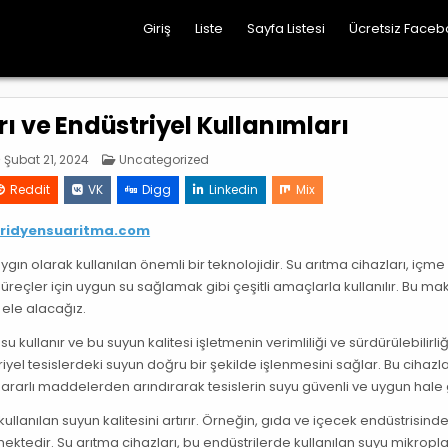
Giriş
Liste
Sayfa Listesi
Ücretsiz Faceb
ı ve Endüstriyel Kullanımları
Posted
Şubat 21, 2024
Uncategorized
in
Reddit
VK
Digg
Linkedin
Mix
ridyensuaritma.com
ın olarak kullanılan önemli bir teknolojidir. Su arıtma cihazları, içme
üreçler için uygun su sağlamak gibi çeşitli amaçlarla kullanılır. Bu ma
 ele alacağız.
 kullanır ve bu suyun kalitesi işletmenin verimliliği ve sürdürülebilirliğ
riyel tesislerdeki suyun doğru bir şekilde işlenmesini sağlar. Bu cihazla
zararlı maddelerden arındırarak tesislerin suyu güvenli ve uygun hale g
ullanılan suyun kalitesini artırır. Örneğin, gıda ve içecek endüstrisind
ektedir. Su arıtma cihazları, bu endüstrilerde kullanılan suyu mikropl