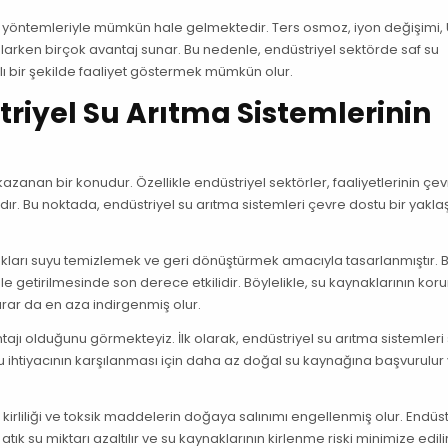
ma yöntemleriyle mümkün hale gelmektedir. Ters osmoz, iyon değişimi,
ağlarken birçok avantaj sunar. Bu nedenle, endüstriyel sektörde saf su
lı bir şekilde faaliyet göstermek mümkün olur.
triyel Su Arıtma Sistemlerinin
anan bir konudur. Özellikle endüstriyel sektörler, faaliyetlerinin çe
dır. Bu noktada, endüstriyel su arıtma sistemleri çevre dostu bir yakl
ldukları suyu temizlemek ve geri dönüştürmek amacıyla tasarlanmıştır. 
hale getirilmesinde son derece etkilidir. Böylelikle, su kaynaklarının ko
ar da en aza indirgenmiş olur.
tajı olduğunu görmekteyiz. İlk olarak, endüstriyel su arıtma sistemleri
su ihtiyacının karşılanması için daha az doğal su kaynağına başvurulur
 kirliliği ve toksik maddelerin doğaya salınımı engellenmiş olur. Endüs
tık su miktarı azaltılır ve su kaynaklarının kirlenme riski minimize edilir