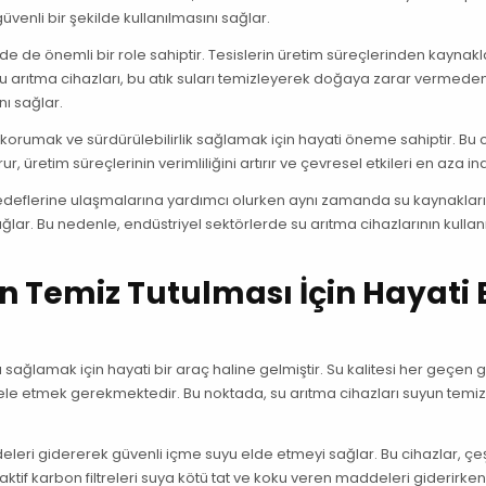
venli bir şekilde kullanılmasını sağlar.
nde de önemli bir role sahiptir. Tesislerin üretim süreçlerinden kaynak
r. Su arıtma cihazları, bu atık suları temizleyerek doğaya zarar vermede
ı sağlar.
i korumak ve sürdürülebilirlik sağlamak için hayati öneme sahiptir. Bu c
r, üretim süreçlerinin verimliliğini artırır ve çevresel etkileri en aza indi
ik hedeflerine ulaşmalarına yardımcı olurken aynı zamanda su kaynaklar
ğlar. Bu nedenle, endüstriyel sektörlerde su arıtma cihazlarının kullan
n Temiz Tutulması İçin Hayati 
 sağlamak için hayati bir araç haline gelmiştir. Su kalitesi her geçen
ele etmek gerekmektedir. Bu noktada, su arıtma cihazları suyun temi
leri gidererek güvenli içme suyu elde etmeyi sağlar. Bu cihazlar, çeşi
aktif karbon filtreleri suya kötü tat ve koku veren maddeleri giderirken