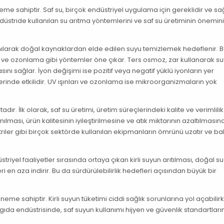
öneme sahiptir. Saf su, birçok endüstriyel uygulama için gereklidir ve sa
üstride kullanılan su arıtma yöntemlerini ve saf su üretiminin önemini
lanılarak doğal kaynaklardan elde edilen suyu temizlemek hedeflenir. 
arı ve ozonlama gibi yöntemler öne çıkar. Ters osmoz, zar kullanarak s
ını sağlar. İyon değişimi ise pozitif veya negatif yüklü iyonların yer
erinde etkilidir. UV ışınları ve ozonlama ise mikroorganizmaların yok
r. İlk olarak, saf su üretimi, üretim süreçlerindeki kalite ve verimlilik
lması, ürün kalitesinin iyileştirilmesine ve atık miktarının azaltılmasın
striler gibi birçok sektörde kullanılan ekipmanların ömrünü uzatır ve b
triyel faaliyetler sırasında ortaya çıkan kirli suyun arıtılması, doğal su
 en aza indirir. Bu da sürdürülebilirlik hedefleri açısından büyük bir
neme sahiptir. Kirli suyun tüketimi ciddi sağlık sorunlarına yol açabilir
 gıda endüstrisinde, saf suyun kullanımı hijyen ve güvenlik standartları