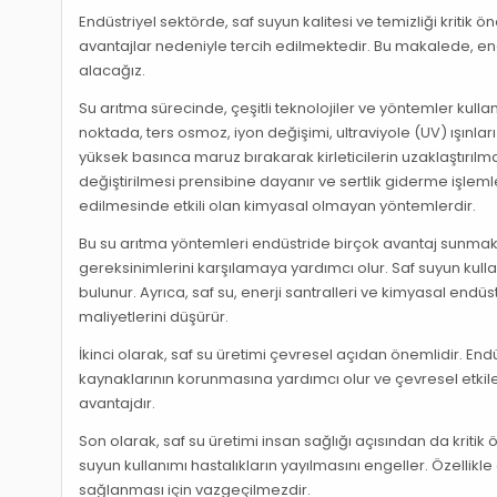
Endüstriyel sektörde, saf suyun kalitesi ve temizliği kritik 
avantajlar nedeniyle tercih edilmektedir. Bu makalede, end
alacağız.
Su arıtma sürecinde, çeşitli teknolojiler ve yöntemler kul
noktada, ters osmoz, iyon değişimi, ultraviyole (UV) ışınl
yüksek basınca maruz bırakarak kirleticilerin uzaklaştırılmas
değiştirilmesi prensibine dayanır ve sertlik giderme işleml
edilmesinde etkili olan kimyasal olmayan yöntemlerdir.
Bu su arıtma yöntemleri endüstride birçok avantaj sunmaktadı
gereksinimlerini karşılamaya yardımcı olur. Saf suyun kullanı
bulunur. Ayrıca, saf su, enerji santralleri ve kimyasal endü
maliyetlerini düşürür.
İkinci olarak, saf su üretimi çevresel açıdan önemlidir. Endüs
kaynaklarının korunmasına yardımcı olur ve çevresel etkileri
avantajdır.
Son olarak, saf su üretimi insan sağlığı açısından da kritik ö
suyun kullanımı hastalıkların yayılmasını engeller. Özellikle
sağlanması için vazgeçilmezdir.