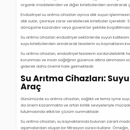
organik maddelerden ve diğer kirleticilerden arındırarak gü
Endüstriyel su arıtma cihazları ayrıca atık suyun işlenmesi
atık sular, çevreye zarar verebilecek kirleticiler içerebili
dönüşüme kazandırır veya güvenli bir şekilde boşaltılmasın
Su arıtma cihazları endüstriyel sektörlerde suyun kalitesin
suyu kirleticilerden arındırarak tesislerin su kaynaklarını koru
Su arıtma cihazları, endüstriyel tesislerin sürdürülebilirl
korunması ve insan sağlığının güvence altına alınmasını sa
giderek daha önemli hale gelmektedir.
Su Arıtma Cihazları: Suyu
Araç
Günümüzde su arıtma cihazları, sağlıklı ve temiz içme suyu
da önem kazanmakta ve artan kirlilik seviyeleriyle mücad
tutulmasında etkili bir çözüm sunmaktadır.
Su arıtma cihazları, su kaynaklarında bulunan zararlı madde
aşamalardan oluşan bir filtrasyon süreci kullanır. Örneğin, 