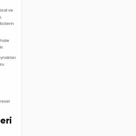
asal ve
,
icilerin
 hale
ir.
aynakları
 su
ı
resel
eri