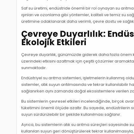
Saf su üretimi, endüstride önemli bir rol oynayan su arıt
ışınları ve ozonlama gibi yöntemler, kaliteli ve temiz su s
üretimine odaklanarak daha verimli, çevre dostu ve sağlık
Çevreye Duyarlılık: Endüs
Ekolojik Etkileri
Çevreye duyarlılık, günümüzde giderek daha fazla önem kaz
üzerindeki etkisini azaltmak için çeşitli çözümler aramakta
sunmaktadır.
Endüstriyel su arıtma sistemleri, işletmelerin kullanmış o
sistemler, atık suyun arıtılmasında ve tekrar kullanılabilir 
sağlanırken aynı zamanda doğal ekosistemlere verilen zar
Bu sistemlerin çevresel etkileri incelendiğinde, birçok avan
tüketimini önemli ölçüde azaltır. Bu sayede, endüstrilerin 
suyun sürdürülebilir bir şekilde kullanılması sağlanır.
Ayrıca, bu sistemlerin atık su arıtma süreçleri sayesinde su
kullanılan suyun geri dönüştürülerek tekrar kullanılmasıyla, a