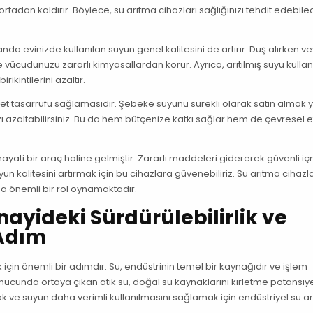
rtadan kaldırır. Böylece, su arıtma cihazları sağlığınızı tehdit edebil
da evinizde kullanılan suyun genel kalitesini de artırır. Duş alırken v
 ve vücudunuzu zararlı kimyasallardan korur. Ayrıca, arıtılmış suyu kull
rikintilerini azaltır.
iyet tasarrufu sağlamasıdır. Şebeke suyunu sürekli olarak satın almak y
zı azaltabilirsiniz. Bu da hem bütçenize katkı sağlar hem de çevresel e
ayati bir araç haline gelmiştir. Zararlı maddeleri gidererek güvenli i
 kalitesini artırmak için bu cihazlara güvenebiliriz. Su arıtma cihazla
da önemli bir rol oynamaktadır.
nayideki Sürdürülebilirlik ve
 Adım
ik için önemli bir adımdır. Su, endüstrinin temel bir kaynağıdır ve işlem
onucunda ortaya çıkan atık su, doğal su kaynaklarını kirletme potansiy
mak ve suyun daha verimli kullanılmasını sağlamak için endüstriyel su a