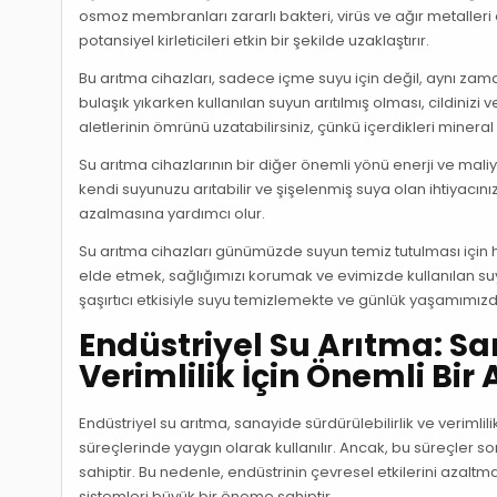
osmoz membranları zararlı bakteri, virüs ve ağır metalleri o
potansiyel kirleticileri etkin bir şekilde uzaklaştırır.
Bu arıtma cihazları, sadece içme suyu için değil, aynı zaman
bulaşık yıkarken kullanılan suyun arıtılmış olması, cildinizi
aletlerinin ömrünü uzatabilirsiniz, çünkü içerdikleri mineral bi
Su arıtma cihazlarının bir diğer önemli yönü enerji ve mal
kendi suyunuzu arıtabilir ve şişelenmiş suya olan ihtiyacını
azalmasına yardımcı olur.
Su arıtma cihazları günümüzde suyun temiz tutulması için h
elde etmek, sağlığımızı korumak ve evimizde kullanılan suyun
şaşırtıcı etkisiyle suyu temizlemekte ve günlük yaşamımız
Endüstriyel Su Arıtma: Sa
Verimlilik İçin Önemli Bir
Endüstriyel su arıtma, sanayide sürdürülebilirlik ve verimlil
süreçlerinde yaygın olarak kullanılır. Ancak, bu süreçler s
sahiptir. Bu nedenle, endüstrinin çevresel etkilerini azalt
sistemleri büyük bir öneme sahiptir.