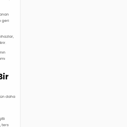
lanan
n geri
ihazlar,
rir.
ının
ımı
Bir
 gün daha
z
tli
, ters