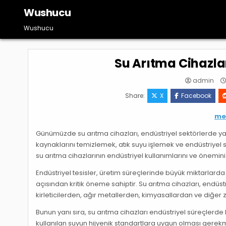
Skip
Wushucu
to
content
Wushucu
Su Arıtma Cihazlar
admin
Share:
X
Facebook
me
Günümüzde su arıtma cihazları, endüstriyel sektörlerde yayg
kaynaklarını temizlemek, atık suyu işlemek ve endüstriyel s
su arıtma cihazlarının endüstriyel kullanımlarını ve önemini
Endüstriyel tesisler, üretim süreçlerinde büyük miktarlarda su
açısından kritik öneme sahiptir. Su arıtma cihazları, endüst
kirleticilerden, ağır metallerden, kimyasallardan ve diğer 
Bunun yanı sıra, su arıtma cihazları endüstriyel süreçlerde k
kullanılan suyun hijyenik standartlara uygun olması gerekm