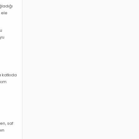
ğladığı
 ele
Bu
uyu
a katkıda
akım
ken, saf
nın