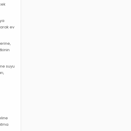
ecek
eya
anarak ev
erine,
tkinin
çme suyu
rı,
eline
rıtma