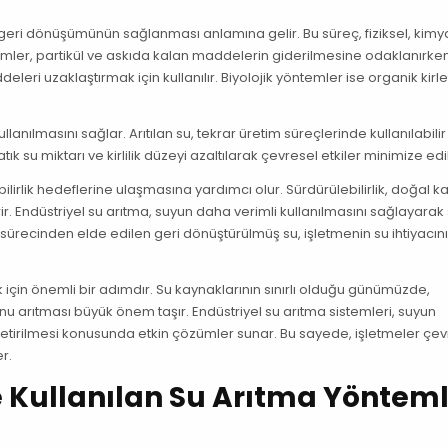
ve geri dönüşümünün sağlanması anlamına gelir. Bu süreç, fiziksel, kimy
emler, partikül ve askıda kalan maddelerin giderilmesine odaklanırken
i uzaklaştırmak için kullanılır. Biyolojik yöntemler ise organik kirlet
lanılmasını sağlar. Arıtılan su, tekrar üretim süreçlerinde kullanılabilir
ık su miktarı ve kirlilik düzeyi azaltılarak çevresel etkiler minimize edil
lirlik hedeflerine ulaşmasına yardımcı olur. Sürdürülebilirlik, doğal k
çerir. Endüstriyel su arıtma, suyun daha verimli kullanılmasını sağlayarak
sürecinden elde edilen geri dönüştürülmüş su, işletmenin su ihtiyacın
ik için önemli bir adımdır. Su kaynaklarının sınırlı olduğu günümüzde,
unu arıtması büyük önem taşır. Endüstriyel su arıtma sistemleri, suyun
getirilmesi konusunda etkin çözümler sunar. Bu sayede, işletmeler çev
er.
e Kullanılan Su Arıtma Yönteml