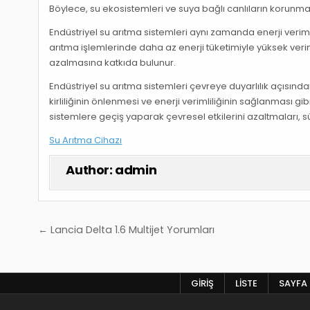
Böylece, su ekosistemleri ve suya bağlı canlıların korunma
Endüstriyel su arıtma sistemleri aynı zamanda enerji veriml
arıtma işlemlerinde daha az enerji tüketimiyle yüksek veri
azalmasına katkıda bulunur.
Endüstriyel su arıtma sistemleri çevreye duyarlılık açısında
kirliliğinin önlenmesi ve enerji verimliliğinin sağlanması g
sistemlere geçiş yaparak çevresel etkilerini azaltmaları, sü
Su Arıtma Cihazı
Author:
admin
Yazı
← Lancia Delta 1.6 Multijet Yorumları
gezinmesi
GIRIŞ
LISTE
SAYFA 