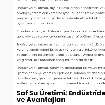
Endüstriyel su arıtma, suyun kirleticilerden arındırılması 
biyolojik yöntemlerin kombinasyonunu içerir. Fiziksel yönt
kimyasal yöntemler, suyu dezenfekte etmek ve toksik maddeler
ayrıştırılmasında etkilidir.
Bu arıtma süreci, endüstride suyun daha etkin bir şekilde kul
gelir, böylece su kaynaklarından tasarruf sağlanır. Ayrıca, at
Endüstriyel su arıtma aynı zamanda işletmelerin sürdürülebi
koruma, enerji verimliliği ve atık yönetimi gibi faktörleri i
kaynaklarının korunmasına katkıda bulunur. Ayrıca, arıtma 
karşılamak için harcanan enerji miktarını da azaltır.
Endüstriyel su arıtma, sanayide sürdürülebilirlik ve verimlil
işletmelerin suyu verimli bir şekilde kullanması ve atık suy
temizlenmesi, geri dönüşümü ve tekrar kullanılabilir hale 
etkilerini azaltırken aynı zamanda verimliliklerini artırabilirl
Saf Su Üretimi: Endüstrid
ve Avantajları