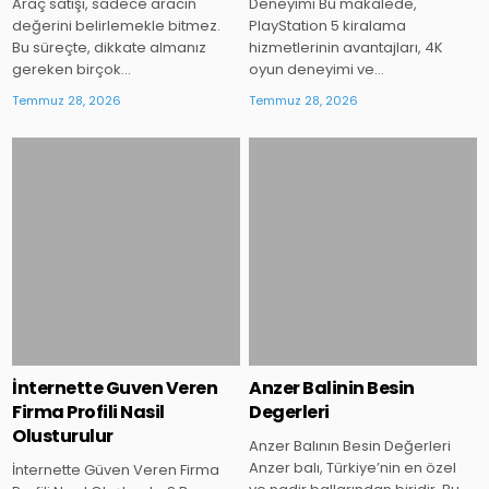
Araç satışı, sadece aracın
Deneyimi Bu makalede,
değerini belirlemekle bitmez.
PlayStation 5 kiralama
Bu süreçte, dikkate almanız
hizmetlerinin avantajları, 4K
gereken birçok…
oyun deneyimi ve…
Temmuz 28, 2026
Temmuz 28, 2026
Posted
Posted
in
in
İnternette Guven Veren
Anzer Balinin Besin
Firma Profili Nasil
Degerleri
Olusturulur
Anzer Balının Besin Değerleri
Anzer balı, Türkiye’nin en özel
İnternette Güven Veren Firma