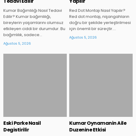
Tedavi Edilir
Yapilir
Kumar Bağımlılığı Nasıl Tedavi
Red Dot Montajı Nasıl Yapılır?
Edilir? Kumar bağımlılığı,
Red dot montajı, nişangahların
bireylerin yaşamlarını olumsuz
doğru bir şekilde yerleştirilmesi
etkileyen ciddi bir durumdur. Bu
için önemli bir süreçtir….
bağımlılık, sadece…
Ağustos 5, 2026
Ağustos 5, 2026
Posted
Posted
in
in
Eski Parke Nasil
Kumar Oynamanin Aile
Degistirilir
Duzenine Etkisi