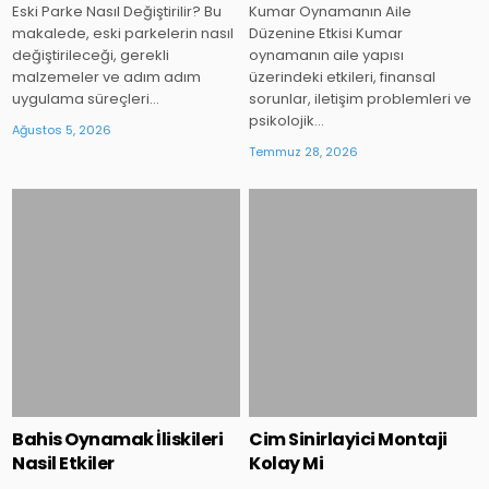
Eski Parke Nasıl Değiştirilir? Bu
Kumar Oynamanın Aile
makalede, eski parkelerin nasıl
Düzenine Etkisi Kumar
değiştirileceği, gerekli
oynamanın aile yapısı
malzemeler ve adım adım
üzerindeki etkileri, finansal
uygulama süreçleri…
sorunlar, iletişim problemleri ve
psikolojik…
Ağustos 5, 2026
Temmuz 28, 2026
Posted
Posted
in
in
Bahis Oynamak İliskileri
Cim Sinirlayici Montaji
Nasil Etkiler
Kolay Mi