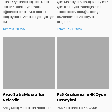
Bahis Oynamak İlişkileri Nasıl
Çim Sınırlayıcı Montajı Kolay mı?
Etkiler? Bahis oynamak,
Çim sınırlayıcı montajının ne
eğlenceli bir aktivite olarak
kadar kolay olduğu, bahçe
başlayabilir. Ama, birçok çift için
düzenlemesi ve peyzaj
bu…
projeleri…
Temmuz 28, 2026
Temmuz 28, 2026
Posted
Posted
in
in
Arac Satis Masraflari
Ps5 Kiralama İle 4K Oyun
Nelerdir
Deneyimi
Araç Satış Masrafları Nelerdir?
PS5 Kiralama ile 4K Oyun