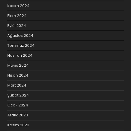
Kasım 2024
Ekim 2024
Eylül 2024
Ağustos 2024
Temmuz 2024
Haziran 2024
Mayıs 2024
Nisan 2024
Mart 2024
Şubat 2024
Ocak 2024
Aralık 2023
Kasım 2023