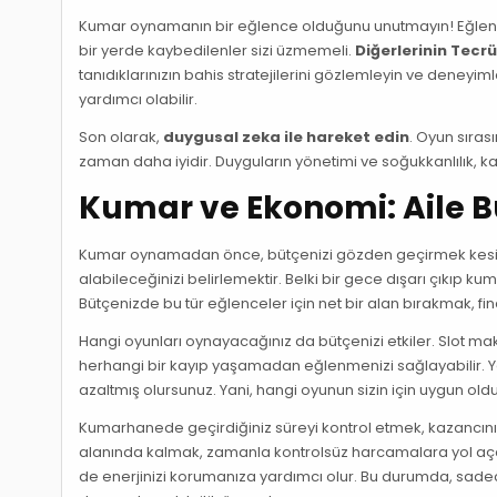
Kumar oynamanın bir eğlence olduğunu unutmayın! Eğlenmeyi
bir yerde kaybedilenler sizi üzmemeli.
Diğerlerinin Tec
tanıdıklarınızın bahis stratejilerini gözlemleyin ve deneyi
yardımcı olabilir.
Son olarak,
duygusal zeka ile hareket edin
. Oyun sıra
zaman daha iyidir. Duyguların yönetimi ve soğukkanlılık,
Kumar ve Ekonomi: Aile B
Kumar oynamadan önce, bütçenizi gözden geçirmek kesinli
alabileceğinizi belirlemektir. Belki bir gece dışarı çıkıp
Bütçenizde bu tür eğlenceler için net bir alan bırakmak, 
Hangi oyunları oynayacağınız da bütçenizi etkiler. Slot maki
herhangi bir kayıp yaşamadan eğlenmenizi sağlayabilir. Y
azaltmış olursunuz. Yani, hangi oyunun sizin için uygun oldu
Kumarhanede geçirdiğiniz süreyi kontrol etmek, kazancınızı
alanında kalmak, zamanla kontrolsüz harcamalara yol açabi
de enerjinizi korumanıza yardımcı olur. Bu durumda, sade