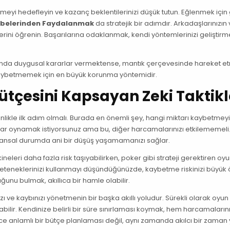
 hedefleyin ve kazanç beklentilerinizi düşük tutun. Eğlenmek için gi
rübelerinden Faydalanmak
da stratejik bir adımdır. Arkadaşlarınızın
mlerini öğrenin. Başarılarına odaklanmak, kendi yöntemlerinizi geliştir
sında duygusal kararlar vermektense, mantık çerçevesinde hareket e
 kaybetmemek için en büyük korunma yöntemidir.
ütçesini Kapsayan Zeki Taktikl
kle ilk adım olmalı. Burada en önemli şey, hangi miktarı kaybetmey
 kumar oynamak istiyorsunuz ama bu, diğer harcamalarınızı etkilememeli
finansal durumda ani bir düşüş yaşamamanızı sağlar.
neleri daha fazla risk taşıyabilirken, poker gibi strateji gerektiren oyu
eteneklerinizi kullanmayı düşündüğünüzde, kaybetme riskinizi büyük
ğunu bulmak, akıllıca bir hamle olabilir.
 ve kaybınızı yönetmenin bir başka akıllı yoludur. Sürekli olarak oyun
lir. Kendinize belirli bir süre sınırlaması koymak, hem harcamaların
ce anlamlı bir bütçe planlaması değil, aynı zamanda akılcı bir zaman