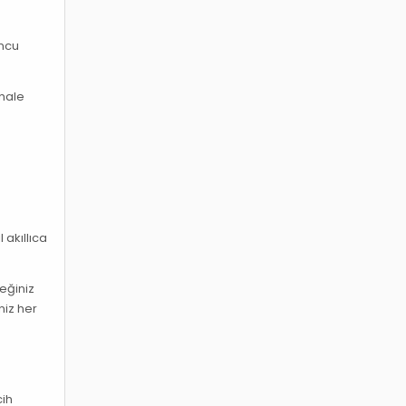
uncu
 hale
 akıllıca
ceğiniz
niz her
cih