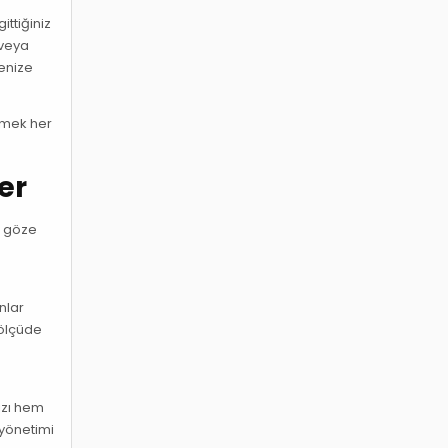
ttiğiniz
 veya
menize
tmek her
er
i göze
.
nlar
 ölçüde
ızı hem
 yönetimi