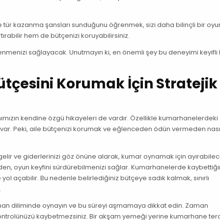
ne tür kazanma şansları sunduğunu öğrenmek, sizi daha bilinçli bir oy
ırabilir hem de bütçenizi koruyabilirsiniz.
nmenizi sağlayacak. Unutmayın ki, en önemli şey bu deneyimi keyifli
ütçesini Korumak İçin Stratejik
mızın kendine özgü hikayeleri de vardır. Özellikle kumarhanelerdeki
ç var. Peki, aile bütçenizi korumak ve eğlenceden ödün vermeden nasıl
n gelir ve giderlerinizi göz önüne alarak, kumar oynamak için ayırabile
rmeden, oyun keyfini sürdürebilmenizi sağlar. Kumarhanelerde kaybettiği
 yol açabilir. Bu nedenle belirlediğiniz bütçeye sadık kalmak, sınırlı
.
zaman diliminde oynayın ve bu süreyi aşmamaya dikkat edin. Zaman
ontrolünüzü kaybetmezsiniz. Bir akşam yemeği yerine kumarhane ter