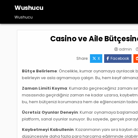
Skip
Wushucu
to
content
Wushucu
Casino ve Aile Bütçesin
admin
Share:
X
Facebook
Bütçe Belirleme
: Öncelikle, kumar oynamaya ayrılacak bir
belirleyin ve asla aşmamaya çalışın. Bu, hem keyif alman
Zaman Limiti Koyma
: Kumarda geçireceğiniz zamanı sınır
masasında geçirdiğiniz zaman ne kadar uzarsa, kaybetme ol
bu, hem bütçenizi korumanıza hem de eğlencenizin tadını 
Ücretsiz Oyunlar Deneyin
: Kumar oynamaya başlamadan 
platform, sanal oyunlar sunuyor. Bu sayede, gerçek parayl
Kaybetmeyi Kabullenin
: Kazanmanın yanı sıra kaybın d
düşüncesiyle daha fazla para harcama eğiliminde olabilir