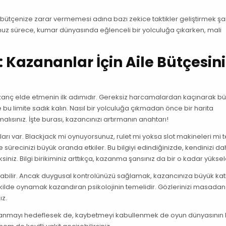
e bütçenize zarar vermemesi adına bazı zekice taktikler geliştirmek şar
nuz sürece, kumar dünyasında eğlenceli bir yolculuğa çıkarken, mali
Kazananlar İçin Aile Bütçesini
anç elde etmenin ilk adımıdır. Gereksiz harcamalardan kaçınarak bü
bu limite sadık kalın. Nasıl bir yolculuğa çıkmadan önce bir harita
ısınız. İşte burası, kazancınızı artırmanın anahtarı!
ları var. Blackjack mi oynuyorsunuz, rulet mi yoksa slot makineleri mi t
e sürecinizi büyük oranda etkiler. Bu bilgiyi edindiğinizde, kendinizi d
z. Bilgi birikiminiz arttıkça, kazanma şansınız da bir o kadar yüksel
labilir. Ancak duygusal kontrolünüzü sağlamak, kazancınıza büyük kat
r şekilde oynamak kazandıran psikolojinin temelidir. Gözlerinizi masadan
ız.
zanmayı hedeflesek de, kaybetmeyi kabullenmek de oyun dünyasının 