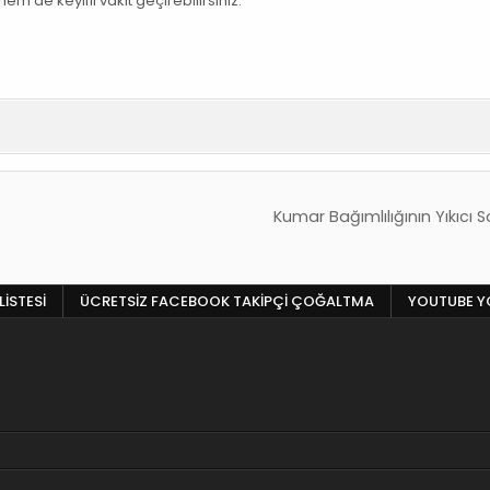
hem de keyifli vakit geçirebilirsiniz.
Kumar Bağımlılığının Yıkıcı 
LISTESI
ÜCRETSIZ FACEBOOK TAKIPÇI ÇOĞALTMA
YOUTUBE YO