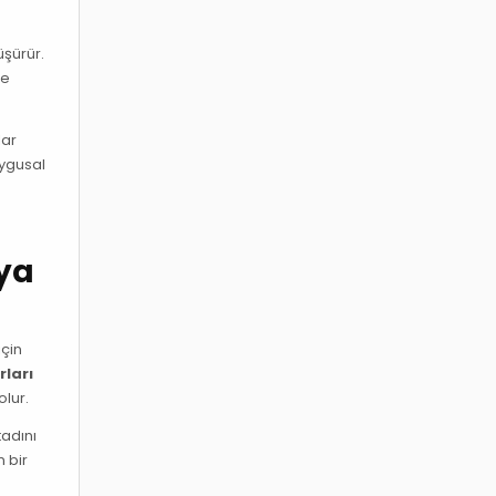
üşürür.
de
lar
uygusal
ya
için
rları
olur.
adını
 bir