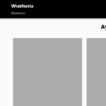
Skip
Wushucu
to
content
Wushucu
A
Posted
in