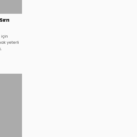
ırrı
için
ak yeterli
,