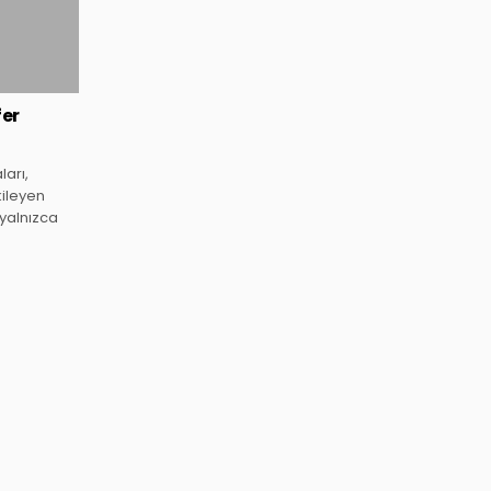
fer
ları,
kileyen
 yalnızca