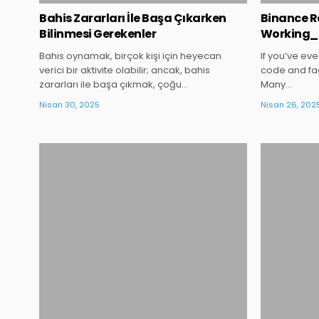
Bahis Zararları İle Başa Çıkarken
Binance R
Bilinmesi Gerekenler
Working_ H
Bahis oynamak, birçok kişi için heyecan
If you’ve eve
verici bir aktivite olabilir; ancak, bahis
code and fac
zararları ile başa çıkmak, çoğu…
Many…
Nisan 30, 2025
Nisan 26, 202
Posted
in