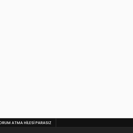
RUM ATMA HILESI PARASIZ