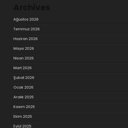
Archives
Ağustos 2026
Temmuz 2026
Haziran 2026
Mayıs 2026
Nisan 2026
Mart 2026
Şubat 2026
Ocak 2026
Aralık 2025
Kasım 2025
Ekim 2025
Eylül 2025