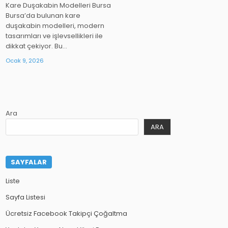
Kare Duşakabin Modelleri Bursa
Bursa’da bulunan kare
duşakabin modelleri, modern
tasarımları ve işlevsellikleri ile
dikkat çekiyor. Bu…
Ocak 9, 2026
Ara
ARA
SAYFALAR
Liste
Sayfa Listesi
Ücretsiz Facebook Takipçi Çoğaltma