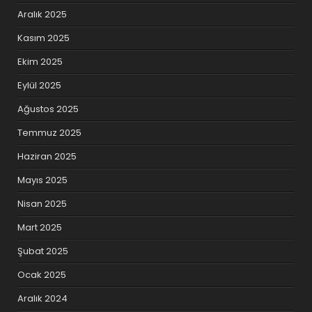
Aralık 2025
Kasım 2025
Ekim 2025
Eylül 2025
Ağustos 2025
Temmuz 2025
Haziran 2025
Mayıs 2025
Nisan 2025
Mart 2025
Şubat 2025
Ocak 2025
Aralık 2024