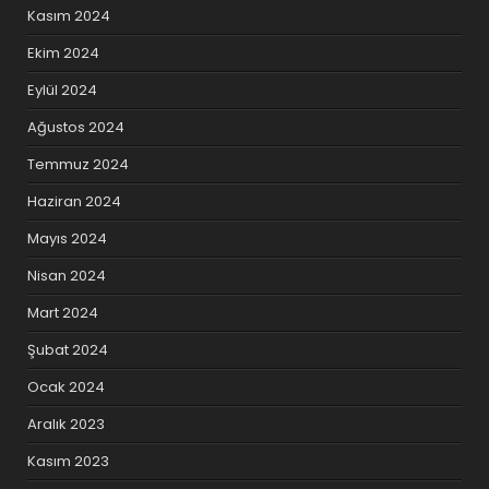
Kasım 2024
Ekim 2024
Eylül 2024
Ağustos 2024
Temmuz 2024
Haziran 2024
Mayıs 2024
Nisan 2024
Mart 2024
Şubat 2024
Ocak 2024
Aralık 2023
Kasım 2023