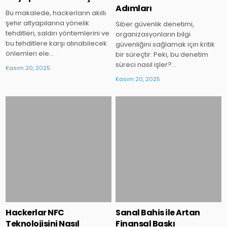
Adımları
Bu makalede, hackerların akıllı
şehir altyapılarına yönelik
Siber güvenlik denetimi,
tehditleri, saldırı yöntemlerini ve
organizasyonların bilgi
bu tehditlere karşı alınabilecek
güvenliğini sağlamak için kritik
önlemleri ele…
bir süreçtir. Peki, bu denetim
süreci nasıl işler?…
Kasım 20, 2025
Kasım 20, 2025
Posted
Posted
in
in
Hackerlar NFC
Sanal Bahis ile Artan
Teknolojisini Nasıl
Finansal Baskı