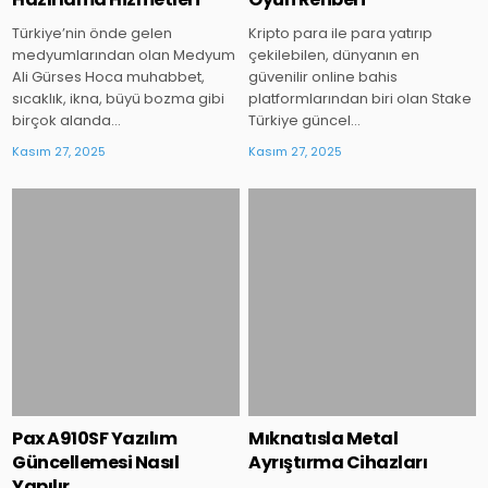
Türkiye’nin önde gelen
Kripto para ile para yatırıp
medyumlarından olan Medyum
çekilebilen, dünyanın en
Ali Gürses Hoca muhabbet,
güvenilir online bahis
sıcaklık, ikna, büyü bozma gibi
platformlarından biri olan Stake
birçok alanda…
Türkiye güncel…
Kasım 27, 2025
Kasım 27, 2025
Posted
Posted
in
in
Pax A910SF Yazılım
Mıknatısla Metal
Güncellemesi Nasıl
Ayrıştırma Cihazları
Yapılır_