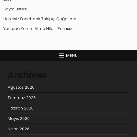
Sayfa Listesi
Ücretsiz Facebook Takipçi Çoğaltma
Youtube Yorum Atma Hilesi Parasız
MENU
Archives
Ağustos 2026
Temmuz 2026
Haziran 2026
Mayıs 2026
Nisan 2026