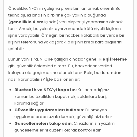
Öncelikle, NFC’nin çalışma prensibini anlamak önemli. Bu
teknoloji, iki cihazın birbirine çok yakın olduğunda
(
genellikle 4 cm
içinde) veri alışverişi yapmasına olanak
tanır. Ancak, bu yakınlık aynı zamanda kötü niyetli kişilerin
işine yarayabilir. Örneğin, bir hacker, kalabalık bir yerde bir
kişinin telefonuna yaklaşarak, o kişinin kredi kartı bilgilerini
çalabilir.
Bunun yanı sıra, NFC ile çalışan cihazlar genellikle
şifreleme
gibi güvenlik önlemleri almaz. Bu, hackerların verileri
kolayca ele geçirmesine olanak tanır. Peki, bu durumdan
nasıl korunabiliriz? İşte bazı öneriler:
Bluetooth ve NFC’yi kapatın:
Kullanmadığınız
zaman bu özellikleri kapatmak, saldırılara karşı
koruma sağlar.
Güvenilir uygulamaları kullanın:
Bilinmeyen
uygulamalardan uzak durmak, güvenliğinizi artırır.
Güncellemeleri takip edin:
Cihazlarınızın yazılım
güncellemelerini düzenli olarak kontrol edin.