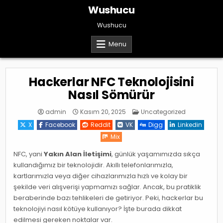
Skip
Wushucu
to
content
Wushucu
Menu
Hackerlar NFC Teknolojisini
Nasıl Sömürür
Posted
admin
Kasım 20, 2025
Uncategorized
in
X
Facebook
Reddit
VK
Digg
Linkedin
Mix
NFC, yani
Yakın Alan İletişimi
, günlük yaşamımızda sıkça
kullandığımız bir teknolojidir. Akıllı telefonlarımızla,
kartlarımızla veya diğer cihazlarımızla hızlı ve kolay bir
şekilde veri alışverişi yapmamızı sağlar. Ancak, bu pratiklik
beraberinde bazı tehlikeleri de getiriyor. Peki, hackerlar bu
teknolojiyi nasıl kötüye kullanıyor? İşte burada dikkat
edilmesi gereken noktalar var.