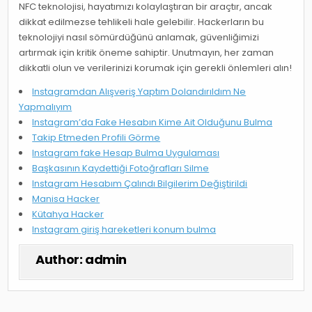
NFC teknolojisi, hayatımızı kolaylaştıran bir araçtır, ancak
dikkat edilmezse tehlikeli hale gelebilir. Hackerların bu
teknolojiyi nasıl sömürdüğünü anlamak, güvenliğimizi
artırmak için kritik öneme sahiptir. Unutmayın, her zaman
dikkatli olun ve verilerinizi korumak için gerekli önlemleri alın!
Instagramdan Alışveriş Yaptım Dolandırıldım Ne
Yapmalıyım
Instagram’da Fake Hesabın Kime Ait Olduğunu Bulma
Takip Etmeden Profili Görme
Instagram fake Hesap Bulma Uygulaması
Başkasının Kaydettiği Fotoğrafları Silme
Instagram Hesabım Çalındı Bilgilerim Değiştirildi
Manisa Hacker
Kütahya Hacker
Instagram giriş hareketleri konum bulma
Author:
admin