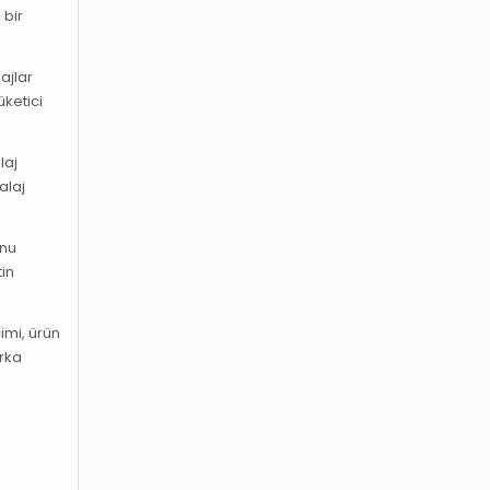
 bir
ajlar
üketici
laj
alaj
onu
tin
imi, ürün
arka