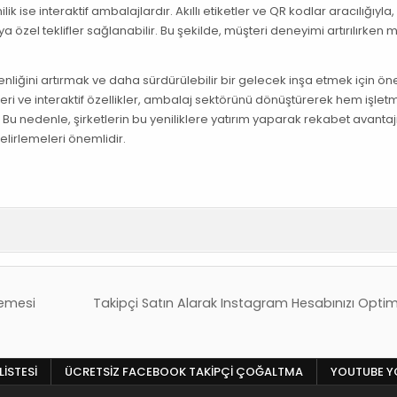
k ise interaktif ambalajlardır. Akıllı etiketler ve QR kodlar aracılığıyla,
ya özel teklifler sağlanabilir. Bu şekilde, müşteri deneyimi artırılırken
liğini artırmak ve daha sürdürülebilir bir gelecek inşa etmek için ön
eri ve interaktif özellikler, ambalaj sektörünü dönüştürerek hem işlet
Bu nedenle, şirketlerin bu yeniliklere yatırım yaparak rekabet avantaj
lirlemeleri önemlidir.
lemesi
Takipçi Satın Alarak Instagram Hesabınızı Optim
LISTESI
ÜCRETSIZ FACEBOOK TAKIPÇI ÇOĞALTMA
YOUTUBE YO