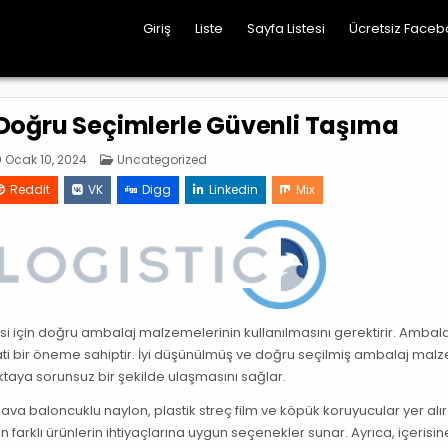
Giriş
Liste
Sayfa Listesi
Ücretsiz Faceb
Doğru Seçimlerle Güvenli Taşıma
Posted
Ocak 10, 2024
Uncategorized
in
Reddit
VK
Digg
Linkedin
Mix
mesi için doğru ambalaj malzemelerinin kullanılmasını gerektirir. Ambala
ti bir öneme sahiptir. İyi düşünülmüş ve doğru seçilmiş ambalaj malz
taya sorunsuz bir şekilde ulaşmasını sağlar.
hava baloncuklu naylon, plastik streç film ve köpük koruyucular yer alır
in farklı ürünlerin ihtiyaçlarına uygun seçenekler sunar. Ayrıca, içerisin