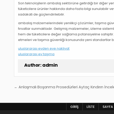
Son teknolojilerin ambalaj sektörüne getirdiği bir diğer yenili
tüketicilere ürünler hakkında daha fazla bilgi sunulabilir ve
sadakati de güçlendirilebilir.
ambalaj malzemelerindeki yenilikçi çözümler, taşıma güven
fırsatlar sunmaktadır. Gelişmiş malzemeler, izleme sisteml
hem de tüketicilere değer sağlama potansiyeline sahiptir. 
etmeleri ve taşıma güvenliği konusunda yeni standartlar be
uluslararası evden eve nakliyat
uluslararası ev taşıma
Author:
admin
Yazı
← Anlaşmalı Boşanma Prosedürleri Aytaç Kındırın İnce
gezinmesi
GIRIŞ
LISTE
SAYFA 