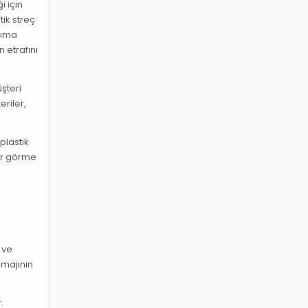
i için
tik streç
aşıma
 etrafını
şteri
eriler,
plastik
sar görme
 ve
imajının
.