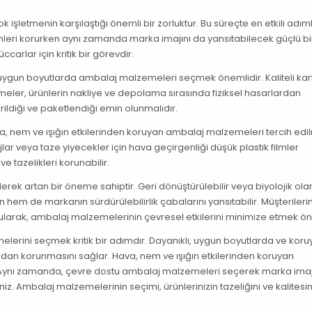
ok işletmenin karşılaştığı önemli bir zorluktur. Bu süreçte en etkili adı
leri korurken aynı zamanda marka imajını da yansıtabilecek güçlü bir
carlar için kritik bir görevdir.
ve uygun boyutlarda ambalaj malzemeleri seçmek önemlidir. Kaliteli ka
meler, ürünlerin nakliye ve depolama sırasında fiziksel hasarlardan
rildiği ve paketlendiği emin olunmalıdır.
a, nem ve ışığın etkilerinden koruyan ambalaj malzemeleri tercih edil
ar veya taze yiyecekler için hava geçirgenliği düşük plastik filmler
 ve tazelikleri korunabilir.
ek artan bir öneme sahiptir. Geri dönüştürülebilir veya biyolojik ola
em de markanın sürdürülebilirlik çabalarını yansıtabilir. Müşterileri
ularak, ambalaj malzemelerinin çevresel etkilerini minimize etmek ön
erini seçmek kritik bir adımdır. Dayanıklı, uygun boyutlarda ve kor
rdan korunmasını sağlar. Hava, nem ve ışığın etkilerinden koruyan
ir. Aynı zamanda, çevre dostu ambalaj malzemeleri seçerek marka imaj
siniz. Ambalaj malzemelerinin seçimi, ürünlerinizin tazeliğini ve kalitesin