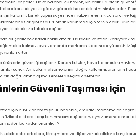
elerini engeller. Hava baloncuklu naylon, kırılabilir ürünlerin güvenliğ
belere karşı bir yastık görevi görerek hasar riskini minimize eder. Plas
sı için kullanılır. Esnek yapısı sayesinde malzemeleri sıkıca sarar ve t
onik cihazlar gibi özel ürünlerin korunması için tercih edilir. Ürünlerin
anıklı bir ekstra tabaka sağlar.
e oluşabilecek hasar riskini azaltır. Ürünlerin kalitesini koruyarak mü
i sağlamakla kalmaz, aynı zamanda markanın itibarını da yükseltir. Müşt
üvenleri artar.
rünlerin güvenliği sağlanır. Karton kutular, hava baloncuklu naylon, 
 çözümler sunar. Ambalaj malzemelerinin doğru kullanımı, ürünlerin ha
cılık için doğru ambalaj malzemeleri seçimi önemlidir.
nlerin Güvenli Taşıması İçin
şletme için büyük önem taşır. Bu nedenle, ambalaj malzemeleri seçimi
rin fiziksel etkilere karşı korunmasını sağlarken, aynı zamanda marka 
leri neden bu kadar önemlidir?
uşabilecek darbelere, titreşimlere ve diğer zararlı etkilere karşı korur