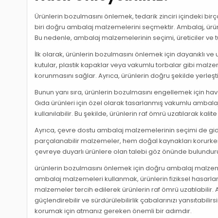
Ürünlerin bozulmasını önlemek, tedarik zinciri içindeki birç
biri doğru ambalaj malzemelerini seçmektir. Ambalaj, ürün
Bu nedenle, ambalaj malzemelerinin seçimi, üreticiler ve tüc
İlk olarak, ürünlerin bozulmasını önlemek için dayanıklı 
kutular, plastik kapaklar veya vakumlu torbalar gibi malze
korunmasını sağlar. Ayrıca, ürünlerin doğru şekilde yerleşti
Bunun yanı sıra, ürünlerin bozulmasını engellemek için hav
Gıda ürünleri için özel olarak tasarlanmış vakumlu ambalajl
kullanılabilir. Bu şekilde, ürünlerin raf ömrü uzatılarak kalite
Ayrıca, çevre dostu ambalaj malzemelerinin seçimi de gider
parçalanabilir malzemeler, hem doğal kaynakları korurken h
çevreye duyarlı ürünlere olan talebi göz önünde bulundur
ürünlerin bozulmasını önlemek için doğru ambalaj malzemel
ambalaj malzemeleri kullanmak, ürünlerin fiziksel hasarla
malzemeler tercih edilerek ürünlerin raf ömrü uzatılabil
güçlendirebilir ve sürdürülebilirlik çabalarınızı yansıtabilir
korumak için atmanız gereken önemli bir adımdır.