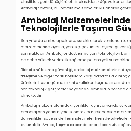
plastikler, geri dönüştürülebilir plastikler, kâğıt ve karton
Ambalaj sektörü, bu inovatif malzemeleri kullanarak çevresel 
Ambalaj Malzemelerinde 
Teknolojilerle Taşıma Güv
Son yıllarda ambalaj sektörü, sürekli olarak yenilenen tek
malzemelerine kıyasla, yenilikçi çözümler taşıma güvenli
sunmaktadır. Ambalaj endüstrisi, bu yeni teknolojileri be
de daha yüksek verimlilik sağlama potansiyeli sunmaktadı
Birinci sınıf taşıma güvenliği, ambalaj malzemelerinin daya
titreşime ve diğer zorlu koşullara karşı daha fazla direnç g
ürünlerin hasar görme riskini azaltırken taşıma sırasında m
son teknolojik gelişmeler sayesinde, ambalajın nerede ol
olmaktadır.
Ambalaj malzemelerindeki yenilikler aynı zamanda sürdürül
ambalajların yerini biyolojik olarak parçalanabilen malzeme
Bu yenilikler sayesinde, hem işletmeler hem de tüketiciler
bulunabilir. Ayrıca, taşıma sırasında enerji tasarrufu sağla