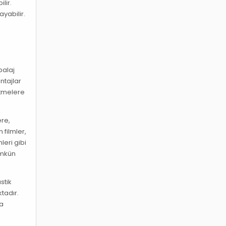
lir.
ayabilir.
balaj
ntajlar
etmelere
ere,
 filmler,
leri gibi
ümkün
stik
tadır.
da