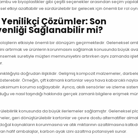
, bambu ve biyoplastikler gibi çeşitli seçenekler arasından seçim yapılabi
etkiyi azaltabilir ve sürdürülebilir bir gelecek için önemli bir rol oyn
Yenilikçi Çözümler: Son
enliği Sağlanabilir mi?
nolojilerin etkisiyle önemli bir dönüşüm geçirmektedir. Geleneksel am
ğini artırmak ve ürünlerin korunmasını sağlamak konusunda büyük ava
nimsemek suretiyle müşteri memnuniyetini artırırken aynı zamanda işl
r.
nıklılığıyla doğrudan ilişkilidir. Gelişmiş kompozit malzemeler, darbel
österebilir. Örneğin, çift katmanlı kartonlar veya hava kabarcıklı naylon
aksimum koruma sağlayabilir. Ayrıca, akıllı sensörler ve izleme sistem
duğu ve nasıl taşındığı hakkında gerçek zamanlı bilgilere erişmek m
ebilirlik konusunda da büyük ilerlemeler sağlamıştır. Geleneksel pla
ler, geri dönüştürülebilir kartonlar ve çevre dostu alternatifler almak
 doğal kaynakların korunmasına ve atık miktarının azaltılmasına katkı
yan hafif ambalajlar, karbon ayak izini azaltma potansiyeli sunar.