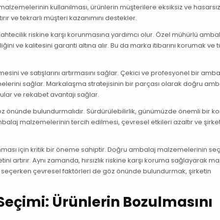
 malzemelerinin kullanılması, ürünlerin müşterilere eksiksiz ve hasarsız
rır ve tekrarlı müşteri kazanımını destekler.
 sahtecilik riskine karşı korunmasına yardımcı olur. Özel mühürlü ambal
liğini ve kalitesini garanti altına alır. Bu da marka itibarını korumak ve t
sini ve satışlarını artırmasını sağlar. Çekici ve profesyonel bir amba
etmelerini sağlar. Markalaşma stratejisinin bir parçası olarak doğru amb
ular ve rekabet avantajı sağlar.
öz önünde bulundurmalıdır. Sürdürülebilirlik, günümüzde önemli bir k
alaj malzemelerinin tercih edilmesi, çevresel etkileri azaltır ve şirke
ması için kritik bir öneme sahiptir. Doğru ambalaj malzemelerinin seç
tini artırır. Aynı zamanda, hırsızlık riskine karşı koruma sağlayarak m
leri seçerken çevresel faktörleri de göz önünde bulundurmak, şirketin
eçimi: Ürünlerin Bozulmasını