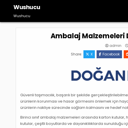
Skip
Wushucu
to
content
Wushucu
Ambalaj Malzemeleri 
admin
Share:
X
Facebook
Güvenli taşımacılık, başarılı bir şekilde gerçekleştirilebil
ürünlerin korunması ve hasar görmesini önlemek için haya
ürünlerin nakliye sürecinde sağlam kalmasını ve hedef nok
Birinci sınıf ambalaj malzemeleri arasında karton kutular, 
kutular, çeşitli boyutlarda ve dayanıklılıklarda sunulduğu iç