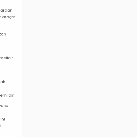
mlardan
 araçtır.
rton
melidir.
rak
n
emlidir.
uyucu
ını
i