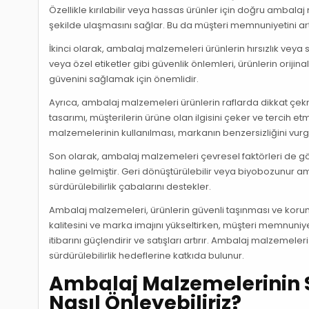
Özellikle kırılabilir veya hassas ürünler için doğru ambalaj
şekilde ulaşmasını sağlar. Bu da müşteri memnuniyetini artı
İkinci olarak, ambalaj malzemeleri ürünlerin hırsızlık veya
veya özel etiketler gibi güvenlik önlemleri, ürünlerin orijinal
güvenini sağlamak için önemlidir.
Ayrıca, ambalaj malzemeleri ürünlerin raflarda dikkat çekme
tasarımı, müşterilerin ürüne olan ilgisini çeker ve tercih 
malzemelerinin kullanılması, markanın benzersizliğini vurg
Son olarak, ambalaj malzemeleri çevresel faktörleri de g
haline gelmiştir. Geri dönüştürülebilir veya biyobozunur amb
sürdürülebilirlik çabalarını destekler.
Ambalaj malzemeleri, ürünlerin güvenli taşınması ve korun
kalitesini ve marka imajını yükseltirken, müşteri memnuniye
itibarını güçlendirir ve satışları artırır. Ambalaj malzeme
sürdürülebilirlik hedeflerine katkıda bulunur.
Ambalaj Malzemelerinin S
Nasıl Önleyebiliriz?