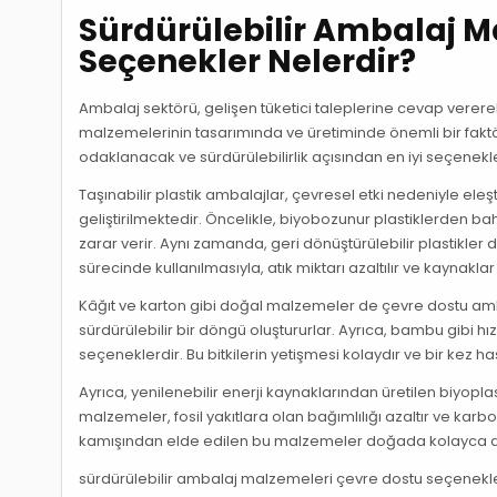
Sürdürülebilir Ambalaj M
Seçenekler Nelerdir?
Ambalaj sektörü, gelişen tüketici taleplerine cevap verer
malzemelerinin tasarımında ve üretiminde önemli bir fakt
odaklanacak ve sürdürülebilirlik açısından en iyi seçenekl
Taşınabilir plastik ambalajlar, çevresel etki nedeniyle eleş
geliştirilmektedir. Öncelikle, biyobozunur plastiklerden b
zarar verir. Aynı zamanda, geri dönüştürülebilir plastikle
sürecinde kullanılmasıyla, atık miktarı azaltılır ve kaynaklar t
Kâğıt ve karton gibi doğal malzemeler de çevre dostu am
sürdürülebilir bir döngü oluştururlar. Ayrıca, bambu gibi 
seçeneklerdir. Bu bitkilerin yetişmesi kolaydır ve bir kez h
Ayrıca, yenilenebilir enerji kaynaklarından üretilen biyopl
malzemeler, fosil yakıtlara olan bağımlılığı azaltır ve karb
kamışından elde edilen bu malzemeler doğada kolayca ay
sürdürülebilir ambalaj malzemeleri çevre dostu seçenekler