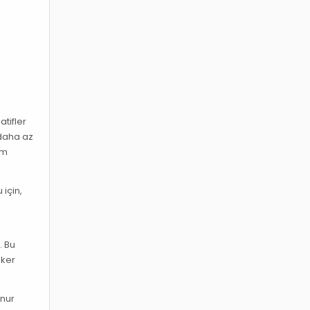
e
atifler
 daha az
üm
için,
. Bu
eker
unur