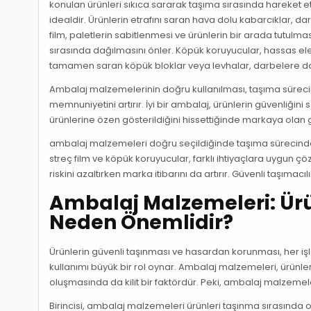
konulan ürünleri sıkıca sararak taşıma sırasında hareket etm
idealdir. Ürünlerin etrafını saran hava dolu kabarcıklar, dar
film, paletlerin sabitlenmesi ve ürünlerin bir arada tutulma
sırasında dağılmasını önler. Köpük koruyucular, hassas elektr
tamamen saran köpük bloklar veya levhalar, darbelere day
Ambalaj malzemelerinin doğru kullanılması, taşıma sürecind
memnuniyetini artırır. İyi bir ambalaj, ürünlerin güvenliğin
ürünlerine özen gösterildiğini hissettiğinde markaya olan g
ambalaj malzemeleri doğru seçildiğinde taşıma sürecinde ü
streç film ve köpük koruyucular, farklı ihtiyaçlara uygun
riskini azaltırken marka itibarını da artırır. Güvenli taşıma
Ambalaj Malzemeleri: Ürü
Neden Önemlidir?
Ürünlerin güvenli taşınması ve hasardan korunması, her i
kullanımı büyük bir rol oynar. Ambalaj malzemeleri, ürünle
oluşmasında da kilit bir faktördür. Peki, ambalaj malzeme
Birincisi, ambalaj malzemeleri ürünleri taşınma sırasında ol