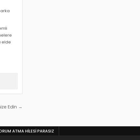
 marka
emli
melere
ı elde
ize Edin →
RUM ATMA HILESI PARASIZ