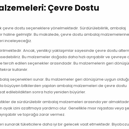
alzemeleri: Çevre Dostu
ek çevre dostu seçeneklere yönelmektedir. Sürdürülebilirlik, ambalaj
ör haline gelmiştir. Bu makalede, çevre dostu ambalaj malzemelerin
eri inceleyeceğiz.
tirilmektedir. Ancak, yenilikçi yaklaşımlar sayesinde çevre dostu altern
ahsedebiliriz. Bu malzemeler doğada daha hızlı ayrışabilir ve çevreye
r de tercih edilen seçenekler arasındadır. Bu malzemelerin geri dönüş
ekrar kullanılır.
balaj seçenekleri sunar. Bu malzemeler geri dönüşüme uygun olduğu 
hızla büyüyen bitkilerden yapılan ambalaj malzemeleri de çevre dostu
asat edilebildikten sonra hızla yeniden büyürler.
astikler de sürdürülebilir ambalaj malzemeleri arasında yer almaktadır
on ayak izini azaltmaya yardımcı olur. Genellikle mısır nişastası veya ş
rışabilir ve toprağa zarar vermez.
i sunarak tüketicilere daha iyi bir gelecek vaat etmektedir. Biyoboz