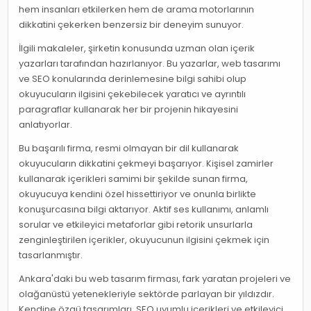
hem insanları etkilerken hem de arama motorlarının
dikkatini çekerken benzersiz bir deneyim sunuyor.
İlgili makaleler, şirketin konusunda uzman olan içerik
yazarları tarafından hazırlanıyor. Bu yazarlar, web tasarımı
ve SEO konularında derinlemesine bilgi sahibi olup
okuyucuların ilgisini çekebilecek yaratıcı ve ayrıntılı
paragraflar kullanarak her bir projenin hikayesini
anlatıyorlar.
Bu başarılı firma, resmi olmayan bir dil kullanarak
okuyucuların dikkatini çekmeyi başarıyor. Kişisel zamirler
kullanarak içerikleri samimi bir şekilde sunan firma,
okuyucuya kendini özel hissettiriyor ve onunla birlikte
konuşurcasına bilgi aktarıyor. Aktif ses kullanımı, anlamlı
sorular ve etkileyici metaforlar gibi retorik unsurlarla
zenginleştirilen içerikler, okuyucunun ilgisini çekmek için
tasarlanmıştır.
Ankara'daki bu web tasarım firması, fark yaratan projeleri ve
olağanüstü yetenekleriyle sektörde parlayan bir yıldızdır.
Kendine özgü tasarımları, SEO uyumlu içerikleri ve etkileyici