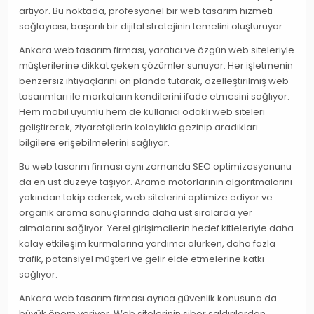
artıyor. Bu noktada, profesyonel bir web tasarım hizmeti
sağlayıcısı, başarılı bir dijital stratejinin temelini oluşturuyor.
Ankara web tasarım firması, yaratıcı ve özgün web siteleriyle
müşterilerine dikkat çeken çözümler sunuyor. Her işletmenin
benzersiz ihtiyaçlarını ön planda tutarak, özelleştirilmiş web
tasarımları ile markaların kendilerini ifade etmesini sağlıyor.
Hem mobil uyumlu hem de kullanıcı odaklı web siteleri
geliştirerek, ziyaretçilerin kolaylıkla gezinip aradıkları
bilgilere erişebilmelerini sağlıyor.
Bu web tasarım firması aynı zamanda SEO optimizasyonunu
da en üst düzeye taşıyor. Arama motorlarının algoritmalarını
yakından takip ederek, web sitelerini optimize ediyor ve
organik arama sonuçlarında daha üst sıralarda yer
almalarını sağlıyor. Yerel girişimcilerin hedef kitleleriyle daha
kolay etkileşim kurmalarına yardımcı olurken, daha fazla
trafik, potansiyel müşteri ve gelir elde etmelerine katkı
sağlıyor.
Ankara web tasarım firması ayrıca güvenlik konusuna da
büyük önem veriyor. Web sitelerinin siber saldırılardan