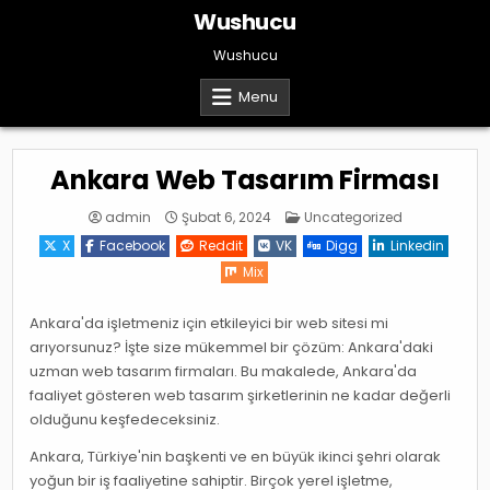
Skip
Wushucu
to
content
Wushucu
Menu
Ankara Web Tasarım Firması
Posted
admin
Şubat 6, 2024
Uncategorized
in
X
Facebook
Reddit
VK
Digg
Linkedin
Mix
Ankara'da işletmeniz için etkileyici bir web sitesi mi
arıyorsunuz? İşte size mükemmel bir çözüm: Ankara'daki
uzman web tasarım firmaları. Bu makalede, Ankara'da
faaliyet gösteren web tasarım şirketlerinin ne kadar değerli
olduğunu keşfedeceksiniz.
Ankara, Türkiye'nin başkenti ve en büyük ikinci şehri olarak
yoğun bir iş faaliyetine sahiptir. Birçok yerel işletme,