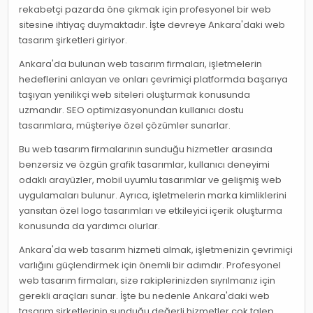
rekabetçi pazarda öne çıkmak için profesyonel bir web
sitesine ihtiyaç duymaktadır. İşte devreye Ankara'daki web
tasarım şirketleri giriyor.
Ankara'da bulunan web tasarım firmaları, işletmelerin
hedeflerini anlayan ve onları çevrimiçi platformda başarıya
taşıyan yenilikçi web siteleri oluşturmak konusunda
uzmandır. SEO optimizasyonundan kullanıcı dostu
tasarımlara, müşteriye özel çözümler sunarlar.
Bu web tasarım firmalarının sunduğu hizmetler arasında
benzersiz ve özgün grafik tasarımlar, kullanıcı deneyimi
odaklı arayüzler, mobil uyumlu tasarımlar ve gelişmiş web
uygulamaları bulunur. Ayrıca, işletmelerin marka kimliklerini
yansıtan özel logo tasarımları ve etkileyici içerik oluşturma
konusunda da yardımcı olurlar.
Ankara'da web tasarım hizmeti almak, işletmenizin çevrimiçi
varlığını güçlendirmek için önemli bir adımdır. Profesyonel
web tasarım firmaları, size rakiplerinizden sıyrılmanız için
gerekli araçları sunar. İşte bu nedenle Ankara'daki web
tasarım şirketlerinin sunduğu değerli hizmetler çok talep