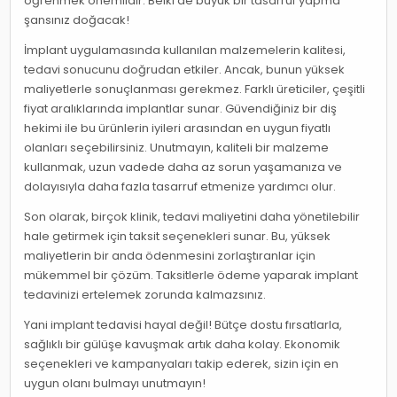
öğrenmek önemlidir. Belki de büyük bir tasarruf yapma
şansınız doğacak!
İmplant uygulamasında kullanılan malzemelerin kalitesi,
tedavi sonucunu doğrudan etkiler. Ancak, bunun yüksek
maliyetlerle sonuçlanması gerekmez. Farklı üreticiler, çeşitli
fiyat aralıklarında implantlar sunar. Güvendiğiniz bir diş
hekimi ile bu ürünlerin iyileri arasından en uygun fiyatlı
olanları seçebilirsiniz. Unutmayın, kaliteli bir malzeme
kullanmak, uzun vadede daha az sorun yaşamanıza ve
dolayısıyla daha fazla tasarruf etmenize yardımcı olur.
Son olarak, birçok klinik, tedavi maliyetini daha yönetilebilir
hale getirmek için taksit seçenekleri sunar. Bu, yüksek
maliyetlerin bir anda ödenmesini zorlaştıranlar için
mükemmel bir çözüm. Taksitlerle ödeme yaparak implant
tedavinizi ertelemek zorunda kalmazsınız.
Yani implant tedavisi hayal değil! Bütçe dostu fırsatlarla,
sağlıklı bir gülüşe kavuşmak artık daha kolay. Ekonomik
seçenekleri ve kampanyaları takip ederek, sizin için en
uygun olanı bulmayı unutmayın!