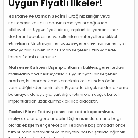
Uygun Fiyatlı İlkeler!
Hastane ve Uzman Seçimi
: Gittiğiniz kliniğin veya
hastanenin kalitesi, tedavinin maliyetini doğrudan
etkileyebilir. Uygun fiyatlı bir diş implantı istiyorsanız, her
doktorun tecrübesine ve kullanılan materyallere dikkat
etmelisiniz. Unutmayın, en ucuz seçenek her zaman en iyisi
olmayabilir. Güvenilir bir uzman seçerek uzun vadede
tasarruf etmiş olursunuz.
Malzeme Kalitesi
: Diş implantlarının kalitesi, genel tedavi
maliyetinin ana belirleyicisidir. Uygun fiyatlı bir seçenek
ararken, kullanılacak malzemelerin kalitesinden ödün
vermediğinizden emin olun. Piyasada birçok farklı malzeme
bulunuyor; dolayısıyla, yurt dışı üretimi olan düşük kaliteli
implantlardan uzak durmak akıllıca olacaktır.
Tedavi Planı
: Tedavi planınız ne kadar kapsamlıysa,
maliyet de ona göre artabilir. Dişlerinizin durumuna bağlı
olarak ek işlemler gerekebilir. Tedaviye başlamadan önce,
tüm sürecin detaylarını ve maliyetini net bir şekilde öğrenin.