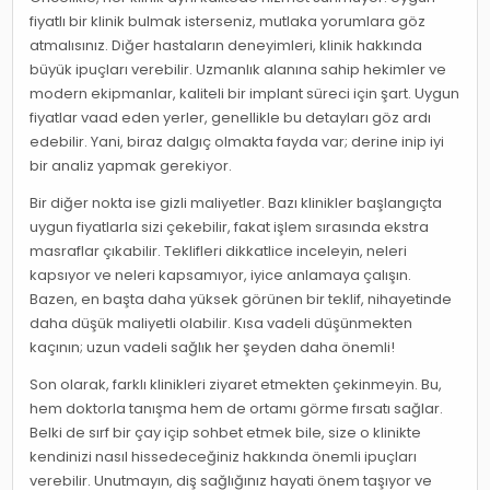
fiyatlı bir klinik bulmak isterseniz, mutlaka yorumlara göz
atmalısınız. Diğer hastaların deneyimleri, klinik hakkında
büyük ipuçları verebilir. Uzmanlık alanına sahip hekimler ve
modern ekipmanlar, kaliteli bir implant süreci için şart. Uygun
fiyatlar vaad eden yerler, genellikle bu detayları göz ardı
edebilir. Yani, biraz dalgıç olmakta fayda var; derine inip iyi
bir analiz yapmak gerekiyor.
Bir diğer nokta ise gizli maliyetler. Bazı klinikler başlangıçta
uygun fiyatlarla sizi çekebilir, fakat işlem sırasında ekstra
masraflar çıkabilir. Teklifleri dikkatlice inceleyin, neleri
kapsıyor ve neleri kapsamıyor, iyice anlamaya çalışın.
Bazen, en başta daha yüksek görünen bir teklif, nihayetinde
daha düşük maliyetli olabilir. Kısa vadeli düşünmekten
kaçının; uzun vadeli sağlık her şeyden daha önemli!
Son olarak, farklı klinikleri ziyaret etmekten çekinmeyin. Bu,
hem doktorla tanışma hem de ortamı görme fırsatı sağlar.
Belki de sırf bir çay içip sohbet etmek bile, size o klinikte
kendinizi nasıl hissedeceğiniz hakkında önemli ipuçları
verebilir. Unutmayın, diş sağlığınız hayati önem taşıyor ve