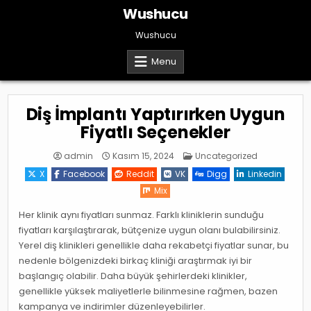
Skip
Wushucu
to
content
Wushucu
Menu
Diş İmplantı Yaptırırken Uygun
Fiyatlı Seçenekler
Posted
admin
Kasım 15, 2024
Uncategorized
in
X
Facebook
Reddit
VK
Digg
Linkedin
Mix
Her klinik aynı fiyatları sunmaz. Farklı kliniklerin sunduğu
fiyatları karşılaştırarak, bütçenize uygun olanı bulabilirsiniz.
Yerel diş klinikleri genellikle daha rekabetçi fiyatlar sunar, bu
nedenle bölgenizdeki birkaç kliniği araştırmak iyi bir
başlangıç olabilir. Daha büyük şehirlerdeki klinikler,
genellikle yüksek maliyetlerle bilinmesine rağmen, bazen
kampanya ve indirimler düzenleyebilirler.