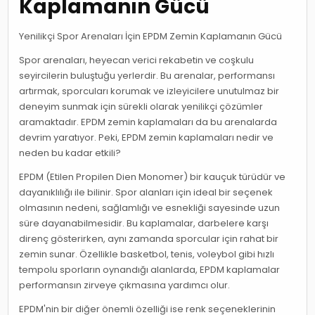
Kaplamanın Gücü
Yenilikçi Spor Arenaları İçin EPDM Zemin Kaplamanın Gücü
Spor arenaları, heyecan verici rekabetin ve coşkulu
seyircilerin buluştuğu yerlerdir. Bu arenalar, performansı
artırmak, sporcuları korumak ve izleyicilere unutulmaz bir
deneyim sunmak için sürekli olarak yenilikçi çözümler
aramaktadır. EPDM zemin kaplamaları da bu arenalarda
devrim yaratıyor. Peki, EPDM zemin kaplamaları nedir ve
neden bu kadar etkili?
EPDM (Etilen Propilen Dien Monomer) bir kauçuk türüdür ve
dayanıklılığı ile bilinir. Spor alanları için ideal bir seçenek
olmasının nedeni, sağlamlığı ve esnekliği sayesinde uzun
süre dayanabilmesidir. Bu kaplamalar, darbelere karşı
direnç gösterirken, aynı zamanda sporcular için rahat bir
zemin sunar. Özellikle basketbol, tenis, voleybol gibi hızlı
tempolu sporların oynandığı alanlarda, EPDM kaplamalar
performansın zirveye çıkmasına yardımcı olur.
EPDM'nin bir diğer önemli özelliği ise renk seçeneklerinin