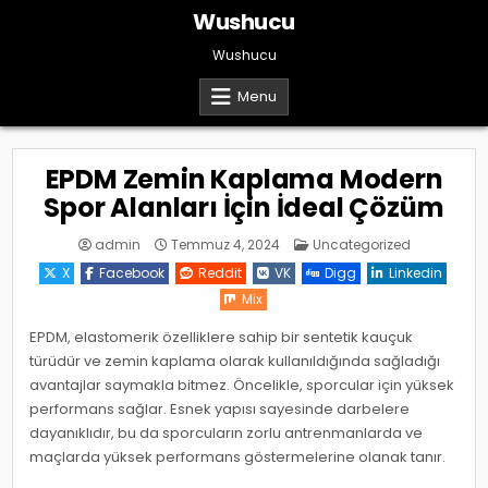
Skip
Wushucu
to
content
Wushucu
Menu
EPDM Zemin Kaplama Modern
Spor Alanları İçin İdeal Çözüm
Posted
admin
Temmuz 4, 2024
Uncategorized
in
X
Facebook
Reddit
VK
Digg
Linkedin
Mix
EPDM, elastomerik özelliklere sahip bir sentetik kauçuk
türüdür ve zemin kaplama olarak kullanıldığında sağladığı
avantajlar saymakla bitmez. Öncelikle, sporcular için yüksek
performans sağlar. Esnek yapısı sayesinde darbelere
dayanıklıdır, bu da sporcuların zorlu antrenmanlarda ve
maçlarda yüksek performans göstermelerine olanak tanır.