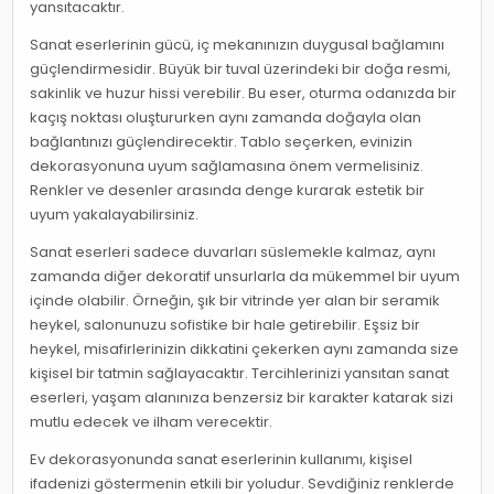
yansıtacaktır.
Sanat eserlerinin gücü, iç mekanınızın duygusal bağlamını
güçlendirmesidir. Büyük bir tuval üzerindeki bir doğa resmi,
sakinlik ve huzur hissi verebilir. Bu eser, oturma odanızda bir
kaçış noktası oluştururken aynı zamanda doğayla olan
bağlantınızı güçlendirecektir. Tablo seçerken, evinizin
dekorasyonuna uyum sağlamasına önem vermelisiniz.
Renkler ve desenler arasında denge kurarak estetik bir
uyum yakalayabilirsiniz.
Sanat eserleri sadece duvarları süslemekle kalmaz, aynı
zamanda diğer dekoratif unsurlarla da mükemmel bir uyum
içinde olabilir. Örneğin, şık bir vitrinde yer alan bir seramik
heykel, salonunuzu sofistike bir hale getirebilir. Eşsiz bir
heykel, misafirlerinizin dikkatini çekerken aynı zamanda size
kişisel bir tatmin sağlayacaktır. Tercihlerinizi yansıtan sanat
eserleri, yaşam alanınıza benzersiz bir karakter katarak sizi
mutlu edecek ve ilham verecektir.
Ev dekorasyonunda sanat eserlerinin kullanımı, kişisel
ifadenizi göstermenin etkili bir yoludur. Sevdiğiniz renklerde