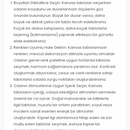
Boyutları Dikkatlice Seçin: Kanvas tabloları seçerken
odanın boyutunu ve duvarlarınızın ölçülerini göz
önünde bulundurun. Büyük bir duvar varsa, daha
büyük ve dikkat çekici bir tablo tercih edebilirsiniz.
Küçük bir alana sahipseniz, daha küçük tablolarla
layering (katmanlama) yaparak etkileyici bir görüntü
elde edebilirsiniz.
Renkleri Uyumlu Hale Getirin: Kanvas tablolarınızın
renkleri, mevcut dekorasyon stilinizle uyumlu olmalıdır.
Odanın genel renk paletine uygun tonlarda tablolar
seçmek, harmoni sağlamanıza yardımcı olur. Kontrast
oluşturmak istiyorsanız, cesur ve canlı renklere sahip
tablolarla odada vurgu noktaları oluşturabilirsiniz.
Odanın Atmosferine Uygun İçerik Seçin: Kanvas
tabloların içeriği, odaya istediğiniz atmosferi vermede
önemli bir rol oynar. Doğal manzaralar ve bitkilerle
ilgili tablolar, huzurlu bir ortam yaratırken, soyut veya
modern sanat eserleri enerjik bir atmosfer
oluşturabilir. Kişisel ilgi alanlarınıza hitap eden ve sizi
mutlu eden tablolar seçmek, evinize kişisel bir