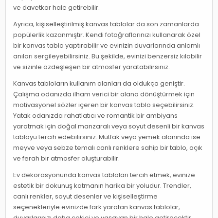
ve davetkar hale getirebilir.
Ayrıca, kişiselleştirilmiş kanvas tablolar da son zamanlarda
popülerlik kazanmıştır. Kendi fotoğraflarınızı kullanarak özel
bir kanvas tablo yaptırabilir ve evinizin duvarlarında anlamlı
anıları sergileyebilirsiniz. Bu şekilde, evinizi benzersiz kılabilir
ve sizinle özdeşleşen bir atmosfer yaratabilirsiniz.
Kanvas tabloların kullanım alanları da oldukça geniştir.
Çalışma odanızda ilham verici bir alana dönüştürmek için
motivasyonel sözler içeren bir kanvas tablo seçebilirsiniz.
Yatak odanızda rahatlatıcı ve romantik bir ambiyans
yaratmak için doğal manzaralı veya soyut desenli bir kanvas
tabloyu tercih edebilirsiniz. Mutfak veya yemek alanında ise
meyve veya sebze temalı canlı renklere sahip bir tablo, açık
ve ferah bir atmosfer oluşturabilir.
Ev dekorasyonunda kanvas tabloları tercih etmek, evinize
estetik bir dokunuş katmanın harika bir yoludur. Trendler,
canlı renkler, soyut desenler ve kişiselleştirme
seçenekleriyle evinizde fark yaratan kanvas tablolar,
duvarlarınızı daha çekici ve yaşayan bir hale getirecektir.