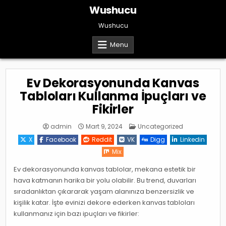
Skip
Wushucu
to
content
Wushucu
Menu
Ev Dekorasyonunda Kanvas
Tabloları Kullanma İpuçları ve
Fikirler
Posted
admin
Mart 9, 2024
Uncategorized
in
X
Facebook
Reddit
VK
Digg
Linkedin
Mix
Ev dekorasyonunda kanvas tablolar, mekana estetik bir
hava katmanın harika bir yolu olabilir. Bu trend, duvarları
sıradanlıktan çıkararak yaşam alanınıza benzersizlik ve
kişilik katar. İşte evinizi dekore ederken kanvas tabloları
kullanmanız için bazı ipuçları ve fikirler: