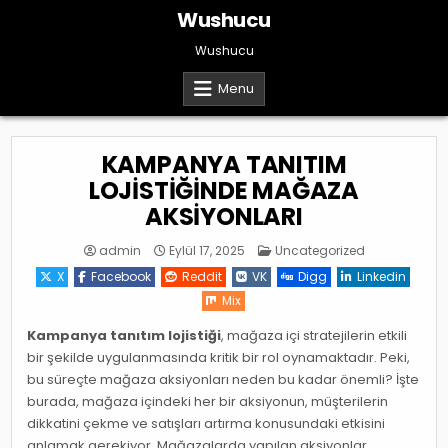
Skip
Wushucu
to
content
Wushucu
Menu
KAMPANYA TANITIM
LOJİSTİĞİNDE MAĞAZA
AKSİYONLARI
Posted
admin
Eylül 17, 2025
Uncategorized
in
X
Facebook
Reddit
VK
Digg
Linkedin
Mix
Kampanya tanıtım lojistiği
, mağaza içi stratejilerin etkili
bir şekilde uygulanmasında kritik bir rol oynamaktadır. Peki,
bu süreçte mağaza aksiyonları neden bu kadar önemli? İşte
burada, mağaza içindeki her bir aksiyonun, müşterilerin
dikkatini çekme ve satışları artırma konusundaki etkisini
anlamak gerekiyor. Mağazalarda yapılan aksiyonlar,