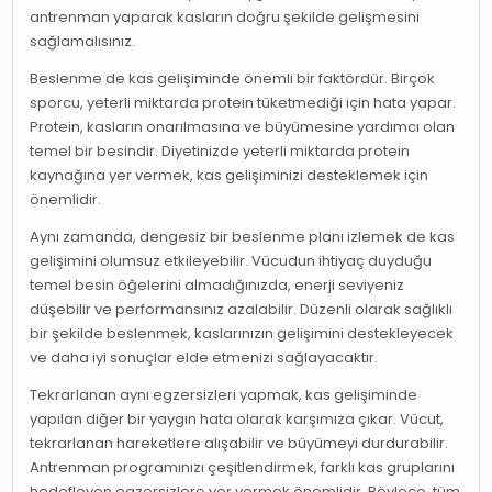
antrenman yaparak kasların doğru şekilde gelişmesini
sağlamalısınız.
Beslenme de kas gelişiminde önemli bir faktördür. Birçok
sporcu, yeterli miktarda protein tüketmediği için hata yapar.
Protein, kasların onarılmasına ve büyümesine yardımcı olan
temel bir besindir. Diyetinizde yeterli miktarda protein
kaynağına yer vermek, kas gelişiminizi desteklemek için
önemlidir.
Aynı zamanda, dengesiz bir beslenme planı izlemek de kas
gelişimini olumsuz etkileyebilir. Vücudun ihtiyaç duyduğu
temel besin öğelerini almadığınızda, enerji seviyeniz
düşebilir ve performansınız azalabilir. Düzenli olarak sağlıklı
bir şekilde beslenmek, kaslarınızın gelişimini destekleyecek
ve daha iyi sonuçlar elde etmenizi sağlayacaktır.
Tekrarlanan aynı egzersizleri yapmak, kas gelişiminde
yapılan diğer bir yaygın hata olarak karşımıza çıkar. Vücut,
tekrarlanan hareketlere alışabilir ve büyümeyi durdurabilir.
Antrenman programınızı çeşitlendirmek, farklı kas gruplarını
hedefleyen egzersizlere yer vermek önemlidir. Böylece, tüm