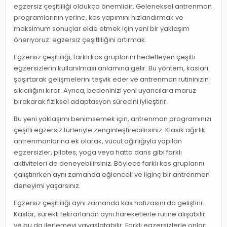
egzersiz çeşitliliği oldukça önemlidir. Geleneksel antrenman
programlarının yerine, kas yapımını hızlandırmak ve
maksimum sonuçlar elde etmek için yeni bir yaklaşım
öneriyoruz: egzersiz çeşitliliğini artırmak.
Egzersiz çeşitliliği, farklı kas gruplarını hedefleyen çeşitli
egzersizlerin kullanılması anlamına gelir. Bu yöntem, kasları
şaşırtarak gelişmelerini teşvik eder ve antrenman rutininizin
sıkıcılığını kırar. Ayrıca, bedeninizi yeni uyarıcılara maruz
bırakarak fiziksel adaptasyon sürecini iyileştirir.
Bu yeni yaklaşımı benimsemek için, antrenman programınızı
çeşitli egzersiz türleriyle zenginleştirebilirsiniz. Klasik ağırlık
antrenmanlarına ek olarak, vücut ağırlığıyla yapılan
egzersizler, pilates, yoga veya hatta dans gibi farklı
aktiviteleri de deneyebilirsiniz. Böylece farklı kas gruplarını
çalıştırırken aynı zamanda eğlenceli ve ilginç bir antrenman
deneyimi yaşarsınız.
Egzersiz çeşitliliği aynı zamanda kas hafızasını da geliştirir.
Kaslar, sürekli tekrarlanan aynı hareketlerle rutine alışabilir
ve bu da ilerlemeyi yavaşlatabilir. Farklı egzersizlerle onları