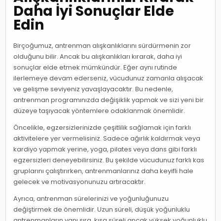
Daha İyi Sonuçlar Elde
Edin
Birçoğumuz, antrenman alışkanlıklarını sürdürmenin zor
olduğunu bilir. Ancak bu alışkanlıkları kırarak, daha iyi
sonuçlar elde etmek mümkündür. Eğer aynı rutinde
ilerlemeye devam ederseniz, vücudunuz zamanla alışacak
ve gelişme seviyeniz yavaşlayacaktır. Bu nedenle,
antrenman programınızda değişiklik yapmak ve sizi yeni bir
düzeye taşıyacak yöntemlere odaklanmak önemlidir.
Öncelikle, egzersizlerinizde çeşitlilik sağlamak için farklı
aktivitelere yer vermelisiniz. Sadece ağırlık kaldırmak veya
kardiyo yapmak yerine, yoga, pilates veya dans gibi farklı
egzersizleri deneyebilirsiniz. Bu şekilde vücudunuz farklı kas
gruplarını çalıştırırken, antrenmanlarınız daha keyifli hale
gelecek ve motivasyonunuzu artıracaktır.
Ayrıca, antrenman sürelerinizi ve yoğunluğunuzu
değiştirmek de önemlidir. Uzun süreli, düşük yoğunluklu
antrenmanların yanı sıra, kısa süreli ancak yüksek yoğunluklu