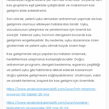
kas gruplarını eşit şekilde çalıştırabilir ve maksimum kas
gelişimi elde edebilirsiniz.
Son olarak, yeterli uyku almadan antrenman yapmak da kas
gelişimini olumsuz etkileyen hatalardan biridir. Uyku,
vücudunuzun iyileşmesi ve yenilenmesi için önemli bir
süreçtir. Yetersiz uyku, hormon dengesini bozarak kas
gelişimini engelleyebilir. Bu nedenle, uyku düzeninize özen
göstermek ve yeterli uyku almak büyük önem taşır.
Kas gelişiminde sıkça yapılan bu hataları önlemek,
hedeflerinize ulaşmanızı kolaylaştıracaktır. Doğru
antrenman programı, dengeli beslenme, egzersiz çeşitliliği
ve yeterli uyku gibi faktörlere dikkat ederek kaslarınızın
doğru şekilde gelişmesini sağlayabilirsiniz. Unutmayın, sabır
ve sürekli ilerleme, başarılı bir kas gelişimi için önemlidir.
https://www.anabolickapinda15.com/urun/mh-pharma-
proviron-50-tablet-25-mg
https://www.anabolickapinda15.com/urun/oxydine-
testosteron-propionate-100-mg-10-ml