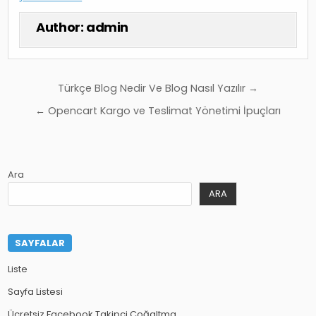
Author:
admin
Yazı
Türkçe Blog Nedir Ve Blog Nasıl Yazılır →
gezinmesi
← Opencart Kargo ve Teslimat Yönetimi İpuçları
Ara
ARA
SAYFALAR
Liste
Sayfa Listesi
Ücretsiz Facebook Takipçi Çoğaltma