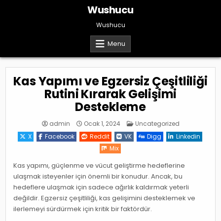
Skip
Wushucu
to
content
Wushucu
Menu
Kas Yapımı ve Egzersiz Çeşitliliği
Rutini Kırarak Gelişimi
Destekleme
Posted
admin
Ocak 1, 2024
Uncategorized
in
X
Facebook
Reddit
VK
Digg
Linkedin
Mix
Kas yapımı, güçlenme ve vücut geliştirme hedeflerine
ulaşmak isteyenler için önemli bir konudur. Ancak, bu
hedeflere ulaşmak için sadece ağırlık kaldırmak yeterli
değildir. Egzersiz çeşitliliği, kas gelişimini desteklemek ve
ilerlemeyi sürdürmek için kritik bir faktördür.