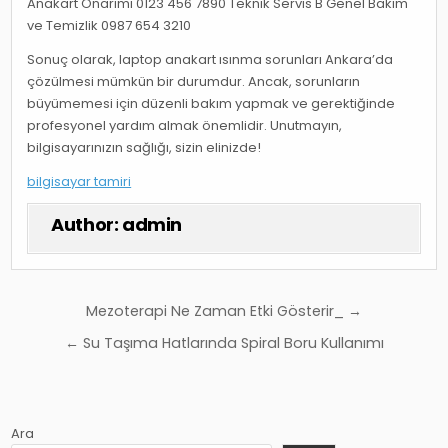
Anakart Onarımı 0123 456 7890 Teknik Servis B Genel Bakım
ve Temizlik 0987 654 3210
Sonuç olarak, laptop anakart ısınma sorunları Ankara’da
çözülmesi mümkün bir durumdur. Ancak, sorunların
büyümemesi için düzenli bakım yapmak ve gerektiğinde
profesyonel yardım almak önemlidir. Unutmayın,
bilgisayarınızın sağlığı, sizin elinizde!
bilgisayar tamiri
Author:
admin
Yazı
Mezoterapi Ne Zaman Etki Gösterir_ →
gezinmesi
← Su Taşıma Hatlarında Spiral Boru Kullanımı
Ara