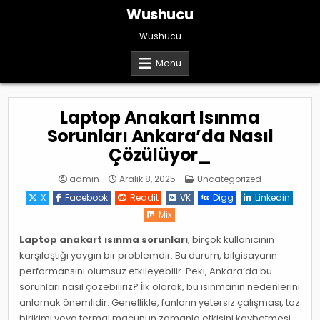
Skip
Wushucu
to
content
Wushucu
Menu
Laptop Anakart Isınma
Sorunları Ankara’da Nasıl
Çözülüyor_
Posted
admin
Aralık 8, 2025
Uncategorized
in
X
Facebook
Reddit
VK
Digg
Linkedin
Mix
Laptop anakart ısınma sorunları
, birçok kullanıcının
karşılaştığı yaygın bir problemdir. Bu durum, bilgisayarın
performansını olumsuz etkileyebilir. Peki, Ankara’da bu
sorunları nasıl çözebiliriz? İlk olarak, bu ısınmanın nedenlerini
anlamak önemlidir. Genellikle, fanların yetersiz çalışması, toz
birikimi veya termal macunun zamanla etkisini kaybetmesi