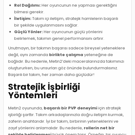
Rol Dağılımı:
Her oyuncunun ne yapması gerektiğini
bilmesi gerekir.
İletişim:
Takım içi iletişim, stratejik hamlelerin başarılı
bir şekilde uygulanmasını sağlar.
Güçlü Yönler:
Her oyuncunun güçlü yönlerini
belirlemek, takımın genel performansını artırır.
Unutmayın, bir takımın başarısı sadece bireysel yeteneklere
değil, aynı zamanda
birlikte çalışma
yeteneğine de
bağlıdır. Bu nedenle, Metin2’deki maceralarınızda takımınızı
oluştururken, bu unsurları göz önünde bulundurmalısınız.
Başarılı bir takım, her zaman daha güçlüdür!
Stratejik İşbirliği
Yöntemleri
Metin2 oyununda,
başarılı bir PVP deneyimi
için stratejik
işbirliği şarttır. Takım arkadaşlarınızla doğru iletişim kurmak,
zaferin anahtarıdır. İyi bir takım, birbirinin yeteneklerini ve
zayıf yönlerini anlamalıdır. Bu nedenle,
rollerin net bir
şekilde belirlenmesi
büyük önem taşır. Örneğin, bir oyuncu