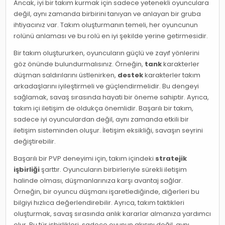
Ancak, iyi bir takım kurmak için sadece yetenekli oyunculara
değil, aynı zamanda birbirini tanıyan ve anlayan bir gruba
ihtiyacınız var. Takım oluşturmanın temeli, her oyuncunun
rolünü anlaması ve bu rolü en iyi şekilde yerine getirmesidir.
Bir takım oluştururken, oyuncuların güçlü ve zayıf yönlerini
göz önünde bulundurmalısınız. Örneğin,
tank
karakterler
düşman saldırılarını üstlenirken,
destek
karakterler takım
arkadaşlarını iyileştirmeli ve güçlendirmelidir. Bu dengeyi
sağlamak, savaş sırasında hayati bir öneme sahiptir. Ayrıca,
takım içi iletişim de oldukça önemlidir. Başarılı bir takım,
sadece iyi oyunculardan değil, aynı zamanda etkili bir
iletişim sisteminden oluşur. İletişim eksikliği, savaşın seyrini
değiştirebilir.
Başarılı bir PVP deneyimi için, takım içindeki
stratejik
işbirliği
şarttır. Oyuncuların birbirleriyle sürekli iletişim
halinde olması, düşmanlarınıza karşı avantaj sağlar.
Örneğin, bir oyuncu düşmanı işaretlediğinde, diğerleri bu
bilgiyi hızlıca değerlendirebilir. Ayrıca, takım taktikleri
oluşturmak, savaş sırasında anlık kararlar almanıza yardımcı
olur. Bu tür işbirlikleri, sadece oyunun akışını değil, aynı