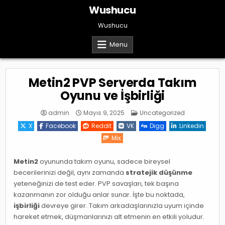
Skip
Wushucu
to
content
Wushucu
Menu
Metin2 PVP Serverda Takım
Oyunu ve İşbirliği
Posted
admin
Mayıs 9, 2025
Uncategorized
in
X
Facebook
Reddit
VK
Digg
Linkedin
Mix
Metin2
oyununda takım oyunu, sadece bireysel
becerilerinizi değil, aynı zamanda
stratejik düşünme
yeteneğinizi de test eder. PVP savaşları, tek başına
kazanmanın zor olduğu anlar sunar. İşte bu noktada,
işbirliği
devreye girer. Takım arkadaşlarınızla uyum içinde
hareket etmek, düşmanlarınızı alt etmenin en etkili yoludur.