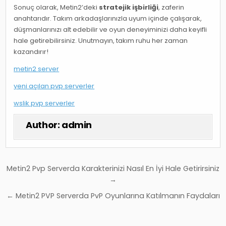
Sonuç olarak, Metin2’deki
stratejik işbirliği
, zaferin
anahtarıdır. Takım arkadaşlarınızla uyum içinde çalışarak,
düşmanlarınızı alt edebilir ve oyun deneyiminizi daha keyifli
hale getirebilirsiniz. Unutmayın, takım ruhu her zaman
kazandırır!
metin2 server
yeni açılan pvp serverler
wslik pvp serverler
Author:
admin
Yazı
Metin2 Pvp Serverda Karakterinizi Nasıl En İyi Hale Getirirsiniz
gezinmesi
→
← Metin2 PVP Serverda PvP Oyunlarına Katılmanın Faydaları