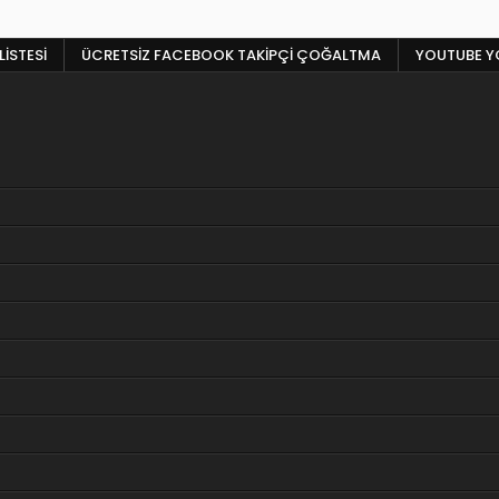
LISTESI
ÜCRETSIZ FACEBOOK TAKIPÇI ÇOĞALTMA
YOUTUBE YO