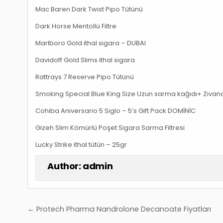
Mac Baren Dark Twist Pipo Tütünü
Dark Horse Mentollü Filtre
Marlboro Gold ithal sigara – DUBAI
Davidoff Gold Slims ithal sigara
Rattrays 7 Reserve Pipo Tütünü
Smoking Special Blue King Size Uzun sarma kağıdı+ Zıvana
Cohiba Aniversario 5 Siglo – 5’s Gift Pack DOMİNİC
Gizeh Slim Kömürlü Poşet Sigara Sarma Filtresi
Lucky Strike ithal tütün – 25gr
Author:
admin
Yazı
← Protech Pharma Nandrolone Decanoate Fiyatları