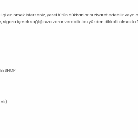
lgi edinmek isterseniz, yerel tütün dükkanlarını ziyaret edebilir veya 
n, sigara içmek sağlığınıza zarar verebilir, bu yüzden dikkatli olmakta
FREESHOP
alı)