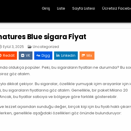
Giriş
Liste
Sayfa Listesi
Ücretsiz Faceb
natures Blue sigara Fiyat
Posted
Eylül 3, 2025
Uncategorized
in
Reddit
VK
Digg
Linkedin
Mix
sında oldukça popüler. Peki, bu sigaraların fiyatları ne durumda? Bu s
biraz göz atalım.
yla dikkat çekiyor. Bu sigaralar, özellikle yumuşak içim arayanlar için i
, bu sigaraların fiyatlarına göz atalım. Genellikle, bir paket Milano 20
ncak, bu fiyatlar satıcıya ve bölgeye göre farklılık gösterebilir.
 ve lezzet açısından sunduğu değer, birçok kişi için bu fiyatı haklı çıkarı
 ederken, genellikle aşağıdaki özellikleri göz önünde bulunduruyor: