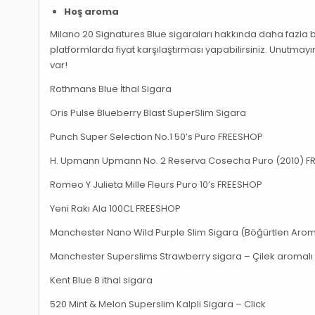
Hoş aroma
Milano 20 Signatures Blue sigaraları hakkında daha fazla bi
platformlarda fiyat karşılaştırması yapabilirsiniz. Unutmayı
var!
Rothmans Blue İthal Sigara
Oris Pulse Blueberry Blast SuperSlim Sigara
Punch Super Selection No.1 50’s Puro FREESHOP
H. Upmann Upmann No. 2 Reserva Cosecha Puro (2010) 
Romeo Y Julieta Mille Fleurs Puro 10’s FREESHOP
Yeni Rakı Ala 100CL FREESHOP
Manchester Nano Wild Purple Slim Sigara (Böğürtlen Arom
Manchester Superslims Strawberry sigara – Çilek aromalı
Kent Blue 8 ithal sigara
520 Mint & Melon Superslim Kalpli Sigara – Click