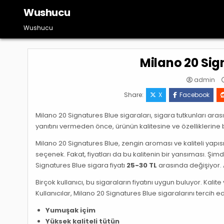
Skip
Wushucu
to
content
Wushucu
Milano 20 Sig
admin
Share:
X
Facebook
Milano 20 Signatures Blue sigaraları, sigara tutkunları ara
yanıtını vermeden önce, ürünün kalitesine ve özelliklerine 
Milano 20 Signatures Blue, zengin aroması ve kaliteli yapısı
seçenek. Fakat, fiyatları da bu kalitenin bir yansıması. Şimdi
Signatures Blue sigara fiyatı
25-30 TL
arasında değişiyor. A
Birçok kullanıcı, bu sigaraların fiyatını uygun buluyor. Kalite
Kullanıcılar, Milano 20 Signatures Blue sigaralarını tercih
Yumuşak içim
Yüksek kaliteli tütün