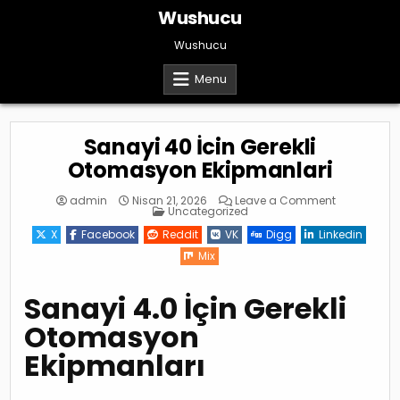
Skip
Wushucu
to
content
Wushucu
Menu
Sanayi 40 İcin Gerekli
Otomasyon Ekipmanlari
on
admin
Nisan 21, 2026
Leave a Comment
Posted
Sanayi
Uncategorized
in
40
İcin
X
Facebook
Reddit
VK
Digg
Linkedin
Gerekli
Otomasyon
Mix
Ekipmanlari
Sanayi 4.0 İçin Gerekli
Otomasyon
Ekipmanları