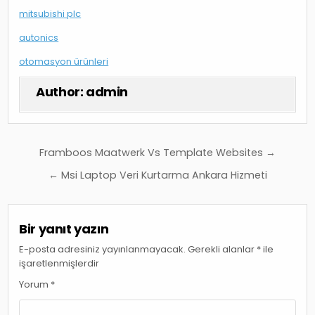
mitsubishi plc
autonics
otomasyon ürünleri
Author:
admin
Yazı
Framboos Maatwerk Vs Template Websites →
gezinmesi
← Msi Laptop Veri Kurtarma Ankara Hizmeti
Bir yanıt yazın
E-posta adresiniz yayınlanmayacak.
Gerekli alanlar
*
ile
işaretlenmişlerdir
Yorum
*