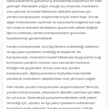
Dijital pazarlama günümüz iş dünyasında kaçınılmaz bir hale
gelmiştir. Rekabetin yoğun olduğu bu ortamda, markaların
öne çıkması ve hedef kitlelerinin dikkatini çekmesi için
yaratıcı kampanyalar oluşturmak büyük önem taşır. Ancak,
diğer markalardan sıyrılmak ve izleyicilerle bağlantı kurmak
için sadece standart stratejilere güvenmek yeterli değildir.
İşte bu noktada, yaratıcı kampanyaların gücünden
faydalanmak gerekmektedir.
Yaratıcı kampanyalar, sıra dışı fikirlerin kullanıldığı, etkileyici
ve ilgi çekici içeriklerin üretildiği stratejilerdir. Bu
kampanyalar, markaların hedef kitleleriyle duygusal bir bağ
kurmasına yardımcı olurken aynı zamanda markanın
kimliğini de güçlendirir. Bunun yanı sıra, yaratıcı
kampanyalar, dijital pazarlama faaliyetlerinde farklılık
yaratarak markaların rakiplerinden öne çıkmasını sağlar.
Peki neden yaratıcı kampanyalar oluşturmalısınız? Birincisi,
yaratıcı kampanyalar, izleyicilerin dikkatini çekmek için etkili
bir yol sunar. Geleneksel pazarlama teknikleri artık yeterli
olmadığı için, yaratıcı ve ilgi çekici içeriklerin kullanılması
kaçınılmaz hale gelmiştir. Yaratıcı kampanyalar, farklılık