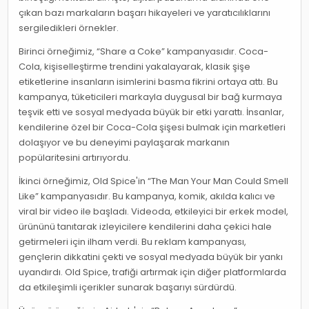
çıkan bazı markaların başarı hikayeleri ve yaratıcılıklarını
sergiledikleri örnekler.
Birinci örneğimiz, “Share a Coke” kampanyasıdır. Coca-
Cola, kişiselleştirme trendini yakalayarak, klasik şişe
etiketlerine insanların isimlerini basma fikrini ortaya attı. Bu
kampanya, tüketicileri markayla duygusal bir bağ kurmaya
teşvik etti ve sosyal medyada büyük bir etki yarattı. İnsanlar,
kendilerine özel bir Coca-Cola şişesi bulmak için marketleri
dolaşıyor ve bu deneyimi paylaşarak markanın
popülaritesini artırıyordu.
İkinci örneğimiz, Old Spice'in “The Man Your Man Could Smell
Like” kampanyasıdır. Bu kampanya, komik, akılda kalıcı ve
viral bir video ile başladı. Videoda, etkileyici bir erkek model,
ürününü tanıtarak izleyicilere kendilerini daha çekici hale
getirmeleri için ilham verdi. Bu reklam kampanyası,
gençlerin dikkatini çekti ve sosyal medyada büyük bir yankı
uyandırdı. Old Spice, trafiği artırmak için diğer platformlarda
da etkileşimli içerikler sunarak başarıyı sürdürdü.