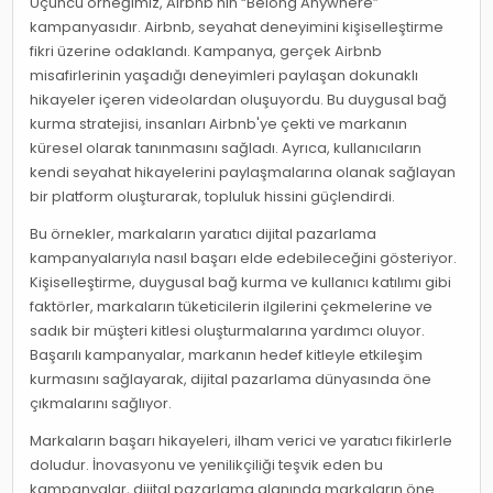
Üçüncü örneğimiz, Airbnb'nin “Belong Anywhere”
kampanyasıdır. Airbnb, seyahat deneyimini kişiselleştirme
fikri üzerine odaklandı. Kampanya, gerçek Airbnb
misafirlerinin yaşadığı deneyimleri paylaşan dokunaklı
hikayeler içeren videolardan oluşuyordu. Bu duygusal bağ
kurma stratejisi, insanları Airbnb'ye çekti ve markanın
küresel olarak tanınmasını sağladı. Ayrıca, kullanıcıların
kendi seyahat hikayelerini paylaşmalarına olanak sağlayan
bir platform oluşturarak, topluluk hissini güçlendirdi.
Bu örnekler, markaların yaratıcı dijital pazarlama
kampanyalarıyla nasıl başarı elde edebileceğini gösteriyor.
Kişiselleştirme, duygusal bağ kurma ve kullanıcı katılımı gibi
faktörler, markaların tüketicilerin ilgilerini çekmelerine ve
sadık bir müşteri kitlesi oluşturmalarına yardımcı oluyor.
Başarılı kampanyalar, markanın hedef kitleyle etkileşim
kurmasını sağlayarak, dijital pazarlama dünyasında öne
çıkmalarını sağlıyor.
Markaların başarı hikayeleri, ilham verici ve yaratıcı fikirlerle
doludur. İnovasyonu ve yenilikçiliği teşvik eden bu
kampanyalar, dijital pazarlama alanında markaların öne