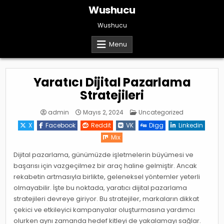
Skip
Wushucu
to
content
Wushucu
Menu
Yaratıcı Dijital Pazarlama
Stratejileri
Posted
admin
Mayıs 2, 2024
Uncategorized
in
X
Facebook
Reddit
VK
Digg
Linkedin
Mix
Dijital pazarlama, günümüzde işletmelerin büyümesi ve
başarısı için vazgeçilmez bir araç haline gelmiştir. Ancak
rekabetin artmasıyla birlikte, geleneksel yöntemler yeterli
olmayabilir. İşte bu noktada, yaratıcı dijital pazarlama
stratejileri devreye giriyor. Bu stratejiler, markaların dikkat
çekici ve etkileyici kampanyalar oluşturmasına yardımcı
olurken aynı zamanda hedef kitleyi de yakalamayı sağlar.