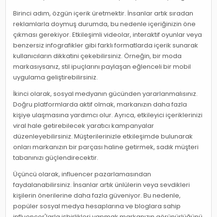
Birinci adım, özgün içerik üretmektir. İnsanlar artık sıradan
reklamlarla doymuş durumda, bu nedenle içeriğinizin öne
çıkması gerekiyor. Etkileşimli videolar, interaktif oyunlar veya
benzersiz infografikler gibi farklı formatlarda içerik sunarak
kullanıcıların dikkatini çekebilirsiniz. Örneğin, bir moda
markasıysanız, stil ipuçlarını paylaşan eğlenceli bir mobil
uygulama geliştirebilirsiniz.
İkinci olarak, sosyal medyanın gücünden yararlanmalısınız.
Doğru platformlarda aktif olmak, markanızın daha fazla
kişiye ulaşmasına yardımcı olur. Ayrıca, etkileyici içeriklerinizi
viral hale getirebilecek yaratıcı kampanyalar
düzenleyebilirsiniz. Müşterilerinizle etkileşimde bulunarak
onları markanızın bir parçası haline getirmek, sadık müşteri
tabanınızı güçlendirecektir.
Üçüncü olarak, influencer pazarlamasından
faydalanabilirsiniz. İnsanlar artık ünlülerin veya sevdikleri
kişilerin önerilerine daha fazla güveniyor. Bu nedenle,
popüler sosyal medya hesaplarına ve bloglara sahip
influencer'larla işbirlikleri yapmak markanızın görünürlüğünü