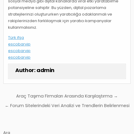
sosyal medya gibi dijital kanallarda viral etki yaratabilme
potansiyeline sahiptir. Bu yüzden, dijital pazarlama
stratejilerinizi oluştururken yaratıcılığa odaklanmalı ve
rakiplerinizden farklılaşmak için yaratıcı kampanyalar
kullanmalısınız.
Türk ifşa
escobarvip
escobarvip
escobarvip
Author:
admin
Yazı
Araç Taşıma Firmaları Arasında Karşılaştırma →
gezinmesi
← Forum Sitelerindeki Veri Analizi ve Trendlerin Belirlenmesi
Ara