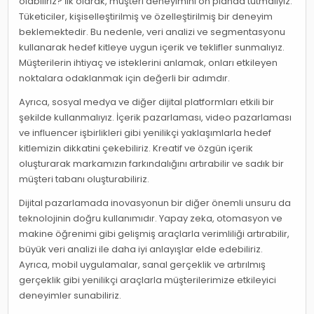
olabiliriz? İlk olarak, müşteri deneyimini ön planda tutmalıyız.
Tüketiciler, kişiselleştirilmiş ve özelleştirilmiş bir deneyim
beklemektedir. Bu nedenle, veri analizi ve segmentasyonu
kullanarak hedef kitleye uygun içerik ve teklifler sunmalıyız.
Müşterilerin ihtiyaç ve isteklerini anlamak, onları etkileyen
noktalara odaklanmak için değerli bir adımdır.
Ayrıca, sosyal medya ve diğer dijital platformları etkili bir
şekilde kullanmalıyız. İçerik pazarlaması, video pazarlaması
ve influencer işbirlikleri gibi yenilikçi yaklaşımlarla hedef
kitlemizin dikkatini çekebiliriz. Kreatif ve özgün içerik
oluşturarak markamızın farkındalığını artırabilir ve sadık bir
müşteri tabanı oluşturabiliriz.
Dijital pazarlamada inovasyonun bir diğer önemli unsuru da
teknolojinin doğru kullanımıdır. Yapay zeka, otomasyon ve
makine öğrenimi gibi gelişmiş araçlarla verimliliği artırabilir,
büyük veri analizi ile daha iyi anlayışlar elde edebiliriz.
Ayrıca, mobil uygulamalar, sanal gerçeklik ve artırılmış
gerçeklik gibi yenilikçi araçlarla müşterilerimize etkileyici
deneyimler sunabiliriz.