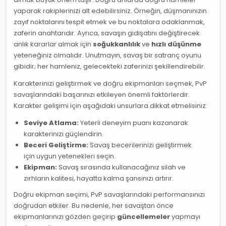
yaparak rakiplerinizi alt edebilirsiniz. Örneğin, düşmanınızın
zayıf noktalarını tespit etmek ve bu noktalara odaklanmak,
zaferin anahtarıdır. Ayrıca, savaşın gidişatını değiştirecek
anlık kararlar almak için
soğukkanlılık
ve
hızlı düşünme
yeteneğiniz olmalıdır. Unutmayın, savaş bir satranç oyunu
gibidir; her hamleniz, gelecekteki zaferinizi şekillendirebilir.
Karakterinizi geliştirmek ve doğru ekipmanları seçmek, PvP
savaşlarındaki başarınızı etkileyen önemli faktörlerdir.
Karakter gelişimi için aşağıdaki unsurlara dikkat etmelisiniz:
Seviye Atlama:
Yeterli deneyim puanı kazanarak
karakterinizi güçlendirin.
Beceri Geliştirme:
Savaş becerilerinizi geliştirmek
için uygun yetenekleri seçin.
Ekipman:
Savaş sırasında kullanacağınız silah ve
zırhların kalitesi, hayatta kalma şansınızı artırır.
Doğru ekipman seçimi, PvP savaşlarındaki performansınızı
doğrudan etkiler. Bu nedenle, her savaştan önce
ekipmanlarınızı gözden geçirip
güncellemeler
yapmayı