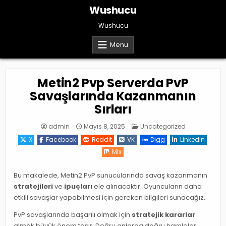
Skip
Wushucu
to
content
Wushucu
Menu
Metin2 Pvp Serverda PvP
Savaşlarında Kazanmanın
Sırları
Posted
admin
Mayıs 8, 2025
Uncategorized
in
X
Facebook
Reddit
VK
Digg
Linkedin
Mix
Bu makalede, Metin2 PvP sunucularında savaş kazanmanın
stratejileri
ve
ipuçları
ele alınacaktır. Oyuncuların daha
etkili savaşlar yapabilmesi için gereken bilgileri sunacağız.
PvP savaşlarında başarılı olmak için
stratejik kararlar
almak büyük önem taşır. Doğru anlarda doğru hamleler