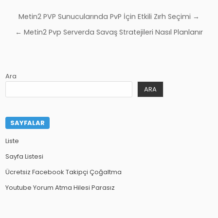
Yazı
Metin2 PVP Sunucularında PvP İçin Etkili Zırh Seçimi →
gezinmesi
← Metin2 Pvp Serverda Savaş Stratejileri Nasıl Planlanır
Ara
ARA
SAYFALAR
Liste
Sayfa Listesi
Ücretsiz Facebook Takipçi Çoğaltma
Youtube Yorum Atma Hilesi Parasız