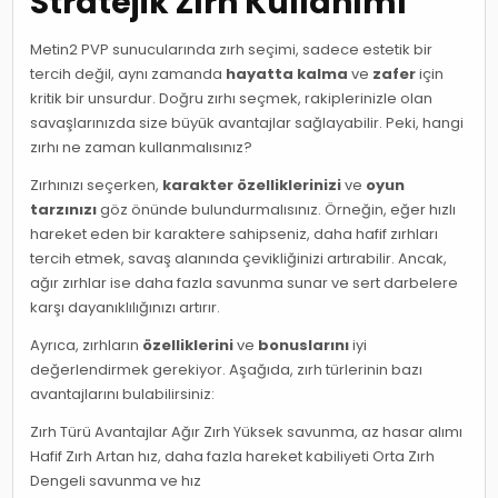
Stratejik Zırh Kullanımı
Metin2 PVP sunucularında zırh seçimi, sadece estetik bir
tercih değil, aynı zamanda
hayatta kalma
ve
zafer
için
kritik bir unsurdur. Doğru zırhı seçmek, rakiplerinizle olan
savaşlarınızda size büyük avantajlar sağlayabilir. Peki, hangi
zırhı ne zaman kullanmalısınız?
Zırhınızı seçerken,
karakter özelliklerinizi
ve
oyun
tarzınızı
göz önünde bulundurmalısınız. Örneğin, eğer hızlı
hareket eden bir karaktere sahipseniz, daha hafif zırhları
tercih etmek, savaş alanında çevikliğinizi artırabilir. Ancak,
ağır zırhlar ise daha fazla savunma sunar ve sert darbelere
karşı dayanıklılığınızı artırır.
Ayrıca, zırhların
özelliklerini
ve
bonuslarını
iyi
değerlendirmek gerekiyor. Aşağıda, zırh türlerinin bazı
avantajlarını bulabilirsiniz:
Zırh Türü Avantajlar Ağır Zırh Yüksek savunma, az hasar alımı
Hafif Zırh Artan hız, daha fazla hareket kabiliyeti Orta Zırh
Dengeli savunma ve hız