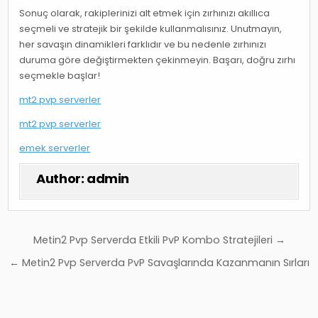
Sonuç olarak, rakiplerinizi alt etmek için zırhınızı akıllıca
seçmeli ve stratejik bir şekilde kullanmalısınız. Unutmayın,
her savaşın dinamikleri farklıdır ve bu nedenle zırhınızı
duruma göre değiştirmekten çekinmeyin. Başarı, doğru zırhı
seçmekle başlar!
mt2 pvp serverler
mt2 pvp serverler
emek serverler
Author:
admin
Yazı
Metin2 Pvp Serverda Etkili PvP Kombo Stratejileri →
gezinmesi
← Metin2 Pvp Serverda PvP Savaşlarında Kazanmanın Sırları