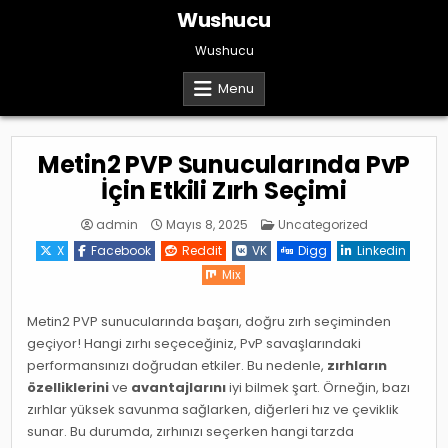
Skip
Wushucu
to
content
Wushucu
Menu
Metin2 PVP Sunucularında PvP
İçin Etkili Zırh Seçimi
Posted
admin
Mayıs 8, 2025
Uncategorized
in
X
Facebook
Reddit
VK
Digg
Linkedin
Mix
Metin2 PVP sunucularında başarı, doğru zırh seçiminden
geçiyor! Hangi zırhı seçeceğiniz, PvP savaşlarındaki
performansınızı doğrudan etkiler. Bu nedenle,
zırhların
özelliklerini
ve
avantajlarını
iyi bilmek şart. Örneğin, bazı
zırhlar yüksek savunma sağlarken, diğerleri hız ve çeviklik
sunar. Bu durumda, zırhınızı seçerken hangi tarzda